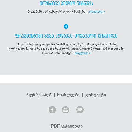
ᲛᲝᲣᲡᲛᲘᲜᲔ ᲐᲣᲓᲘᲝ ᲬᲘᲒᲜᲔᲑᲡ
მოუსმინე „არტანუჯის“ აუდიო წიგნებს...
ვრცლად >
ᲤᲠᲐᲒᲛᲔᲜᲢᲔᲑᲘ ᲑᲣᲑᲐ ᲙᲣᲓᲐᲕᲐᲡ ᲛᲝᲛᲐᲕᲐᲚᲘ ᲬᲘᲒᲜᲘᲓᲐᲜ
1. ვახტანგი და ტფილისი ბავშვმაც კი იცის, რომ თბილისი ვახტანგ
გორგასალმა დააარსა და საქართველოს დედაქალაქი მცხეთიდან თბილისში
გადმოიტანა. თუმცა...
ვრცლად >
ჩვენ შესახებ
|
სიახლეები
|
კონტაქტი
PDF კატალოგი