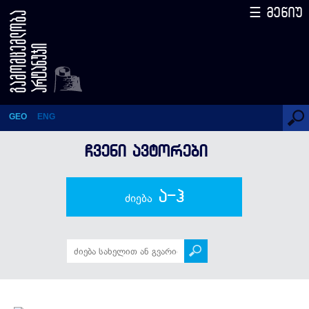
☰ მენიუ
ივანე ამირხანაშვილი
GEO
ENG
ᲩᲕᲔᲜᲘ ᲐᲕᲢᲝᲠᲔᲑᲘ
ა-ჰ
ძიება