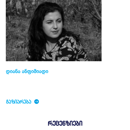
დიანა ანფიმიადი
ᲒᲐᲖᲘᲐᲠᲔᲑᲐ
რეცენზიები