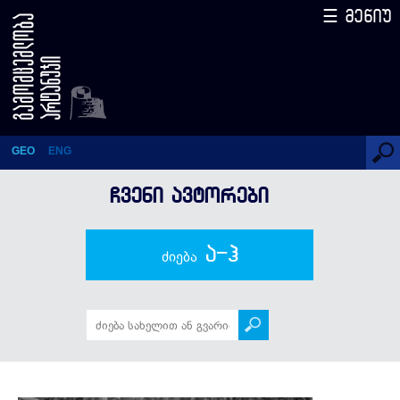
☰ მენიუ
დიანა ანფიმიადი
GEO
ENG
ᲩᲕᲔᲜᲘ ᲐᲕᲢᲝᲠᲔᲑᲘ
ა-ჰ
ძიება