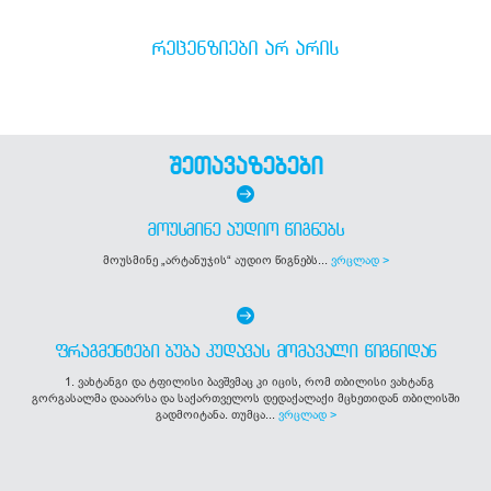
ᲠᲔᲪᲔᲜᲖᲘᲔᲑᲘ ᲐᲠ ᲐᲠᲘᲡ
შეთავაზებები
ᲛᲝᲣᲡᲛᲘᲜᲔ ᲐᲣᲓᲘᲝ ᲬᲘᲒᲜᲔᲑᲡ
მოუსმინე „არტანუჯის“ აუდიო წიგნებს...
ვრცლად >
ᲤᲠᲐᲒᲛᲔᲜᲢᲔᲑᲘ ᲑᲣᲑᲐ ᲙᲣᲓᲐᲕᲐᲡ ᲛᲝᲛᲐᲕᲐᲚᲘ ᲬᲘᲒᲜᲘᲓᲐᲜ
1. ვახტანგი და ტფილისი ბავშვმაც კი იცის, რომ თბილისი ვახტანგ
გორგასალმა დააარსა და საქართველოს დედაქალაქი მცხეთიდან თბილისში
გადმოიტანა. თუმცა...
ვრცლად >