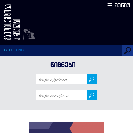
☰ მენიუ
2809 English Words – The Key
to Rapid Learning
GEO
ENG
ᲬᲘᲒᲜᲔᲑᲘ