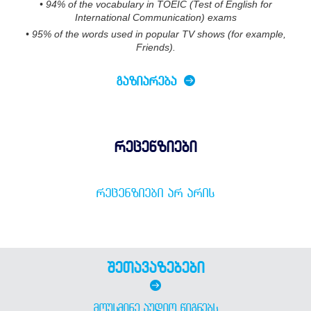
• 94% of the vocabulary in TOEIC (Test of English for
International Communication) exams
• 95% of the words used in popular TV shows (for example,
Friends).
ᲒᲐᲖᲘᲐᲠᲔᲑᲐ
რეცენზიები
ᲠᲔᲪᲔᲜᲖᲘᲔᲑᲘ ᲐᲠ ᲐᲠᲘᲡ
შეთავაზებები
ᲛᲝᲣᲡᲛᲘᲜᲔ ᲐᲣᲓᲘᲝ ᲬᲘᲒᲜᲔᲑᲡ