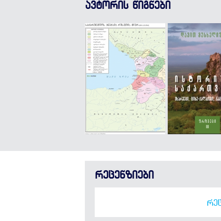
ავტორის წიგნები
რეცენზიები
ᲠᲔᲪ