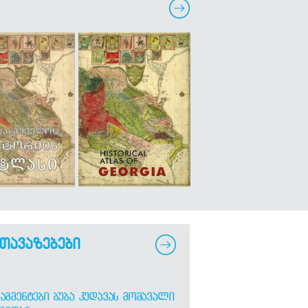
თავაზებები
ᲐᲒᲛᲔᲜᲢᲔᲑᲘ ᲑᲣᲑᲐ ᲙᲣᲓᲐᲕᲐᲡ ᲛᲝᲛᲐᲕᲐᲚᲘ