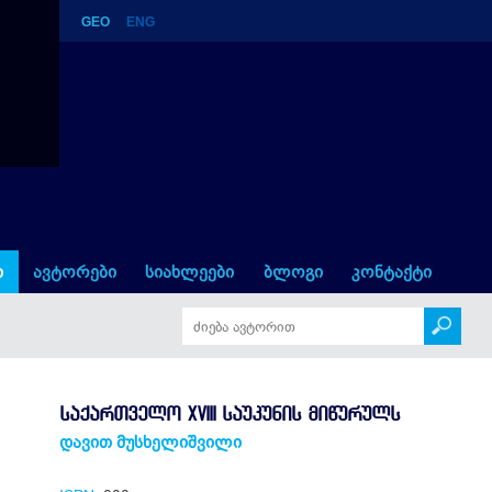
GEO
ENG
 მიწურულს
ი
ავტორები
სიახლეები
ბლოგი
კონტაქტი
ᲡᲐᲥᲐᲠᲗᲕᲔᲚᲝ XVIII ᲡᲐᲣᲙᲣᲜᲘᲡ ᲛᲘᲬᲣᲠᲣᲚᲡ
დავით მუსხელიშვილი