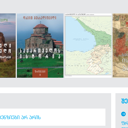
შე
ᲔᲜᲖᲘᲔᲑᲘ ᲐᲠ ᲐᲠᲘᲡ
ᲤᲠ