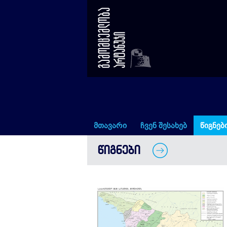
საქართველო XVIII საუკუნის
მთავარი
ჩვენ შესახებ
წიგნებ
ᲬᲘᲒᲜᲔᲑᲘ