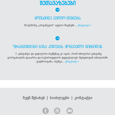
შეთავაზებები
ᲛᲝᲣᲡᲛᲘᲜᲔ ᲐᲣᲓᲘᲝ ᲬᲘᲒᲜᲔᲑᲡ
მოუსმინე „არტანუჯის“ აუდიო წიგნებს...
ვრცლად >
ᲤᲠᲐᲒᲛᲔᲜᲢᲔᲑᲘ ᲑᲣᲑᲐ ᲙᲣᲓᲐᲕᲐᲡ ᲛᲝᲛᲐᲕᲐᲚᲘ ᲬᲘᲒᲜᲘᲓᲐᲜ
1. ვახტანგი და ტფილისი ბავშვმაც კი იცის, რომ თბილისი ვახტანგ
გორგასალმა დააარსა და საქართველოს დედაქალაქი მცხეთიდან თბილისში
გადმოიტანა. თუმცა...
ვრცლად >
ჩვენ შესახებ
|
სიახლეები
|
კონტაქტი