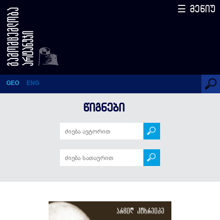
☰ მენიუ
ექვთიმე თაყაიშვილი –
საფრანგეთიდან
საქართველოში განძის
დაბრუნების ინიციატორი
GEO
ENG
1930-იანი წწ. (სერიის 24-ე
ᲬᲘᲒᲜᲔᲑᲘ
წიგნი)