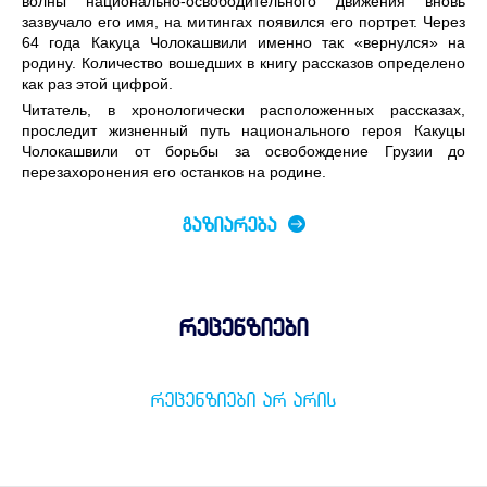
волны национально-освободительного движения вновь
зазвучало его имя, на митингах появился его портрет. Через
64 года Какуца Чолокашвили именно так «вернулся» на
родину. Количество вошедших в книгу рассказов определено
как раз этой цифрой.
Читатель, в хронологически расположенных рассказах,
проследит жизненный путь национального героя Какуцы
Чолокашвили от борьбы за освобождение Грузии до
перезахоронения его останков на родине.
ᲒᲐᲖᲘᲐᲠᲔᲑᲐ
რეცენზიები
ᲠᲔᲪᲔᲜᲖᲘᲔᲑᲘ ᲐᲠ ᲐᲠᲘᲡ