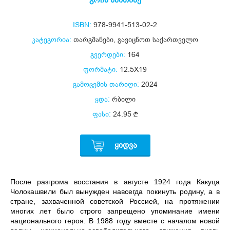
ISBN:
978-9941-513-02-2
კატეგორია:
თარგმანები
,
გავიცნოთ საქართველო
გვერდები:
164
ფორმატი:
12.5X19
გამოცემის თარიღი:
2024
ყდა:
რბილი
ფასი:
24.95
ᲧᲘᲓᲕᲐ
После разгрома восстания в августе 1924 года Какуца
Чолокашвили был вынужден навсегда покинуть родину, а в
стране, захваченной советской Россией, на протяжении
многих лет было строго запрещено упоминание имени
национального героя. В 1988 году вместе с началом новой