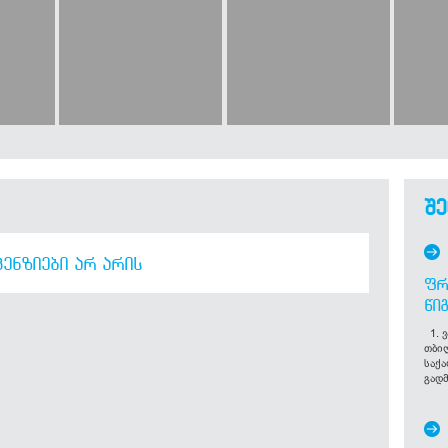
შე
ᲔᲜᲖᲘᲔᲑᲘ ᲐᲠ ᲐᲠᲘᲡ
ᲤᲠ
ᲬᲘ
1. ვ
თბი
საქ
გადმ