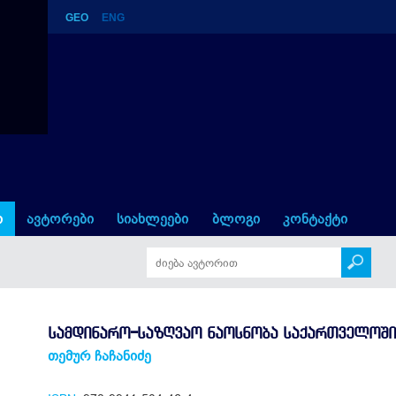
GEO
ENG
ბა საქართველოში
ი
ავტორები
სიახლეები
ბლოგი
კონტაქტი
ᲡᲐᲛᲓᲘᲜᲐᲠᲝ-ᲡᲐᲖᲦᲕᲐᲝ ᲜᲐᲝᲡᲜᲝᲑᲐ ᲡᲐᲥᲐᲠᲗᲕᲔᲚᲝᲨᲘ
თემურ ჩაჩანიძე