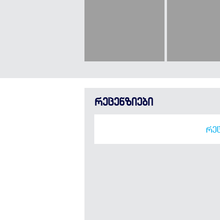
რეცენზიები
ᲠᲔᲪ