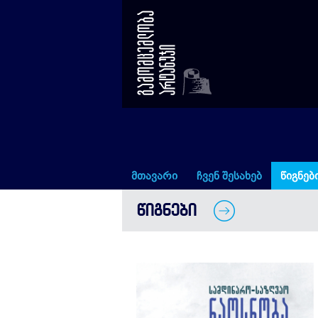
სამდინარო-საზღვაო ნაოსნო
მთავარი
ჩვენ შესახებ
წიგნებ
ᲬᲘᲒᲜᲔᲑᲘ