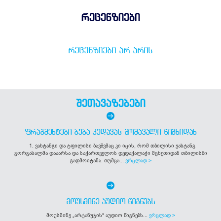
რეცენზიები
ᲠᲔᲪᲔᲜᲖᲘᲔᲑᲘ ᲐᲠ ᲐᲠᲘᲡ
შეთავაზებები
ᲤᲠᲐᲒᲛᲔᲜᲢᲔᲑᲘ ᲑᲣᲑᲐ ᲙᲣᲓᲐᲕᲐᲡ ᲛᲝᲛᲐᲕᲐᲚᲘ ᲬᲘᲒᲜᲘᲓᲐᲜ
1. ვახტანგი და ტფილისი ბავშვმაც კი იცის, რომ თბილისი ვახტანგ
გორგასალმა დააარსა და საქართველოს დედაქალაქი მცხეთიდან თბილისში
გადმოიტანა. თუმცა...
ვრცლად >
ᲛᲝᲣᲡᲛᲘᲜᲔ ᲐᲣᲓᲘᲝ ᲬᲘᲒᲜᲔᲑᲡ
მოუსმინე „არტანუჯის“ აუდიო წიგნებს...
ვრცლად >