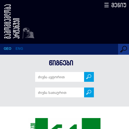
☰ მენიუ
სამანელები – 61 ამბავი
(სერიის 65-ე წიგნი)
GEO
ENG
ᲬᲘᲒᲜᲔᲑᲘ