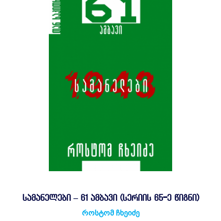
ᲡᲐᲛᲐᲜᲔᲚᲔᲑᲘ – 61 ᲐᲛᲑᲐᲕᲘ (ᲡᲔᲠᲘᲘᲡ 65-Ე ᲬᲘᲒᲜᲘ)
როსტომ ჩხეიძე