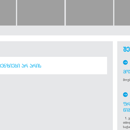
შე
ᲔᲜᲖᲘᲔᲑᲘ ᲐᲠ ᲐᲠᲘᲡ
ᲛᲝ
მოუს
ᲤᲠ
ᲬᲘ
1. ვ
თბი
საქ