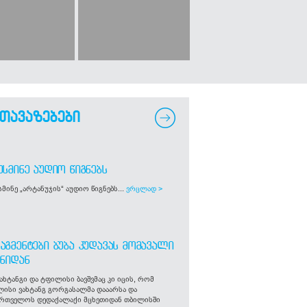
თავაზებები
ᲣᲡᲛᲘᲜᲔ ᲐᲣᲓᲘᲝ ᲬᲘᲒᲜᲔᲑᲡ
მინე „არტანუჯის“ აუდიო წიგნებს...
ვრცლად >
ᲐᲒᲛᲔᲜᲢᲔᲑᲘ ᲑᲣᲑᲐ ᲙᲣᲓᲐᲕᲐᲡ ᲛᲝᲛᲐᲕᲐᲚᲘ
ᲒᲜᲘᲓᲐᲜ
ახტანგი და ტფილისი ბავშვმაც კი იცის, რომ
ლისი ვახტანგ გორგასალმა დააარსა და
ართველოს დედაქალაქი მცხეთიდან თბილისში