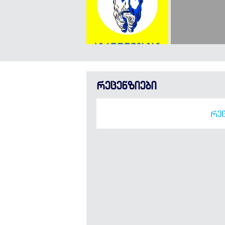
რეცენზიები
ᲠᲔᲪ