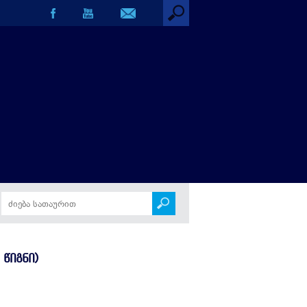
 ᲬᲘᲒᲜᲘ)