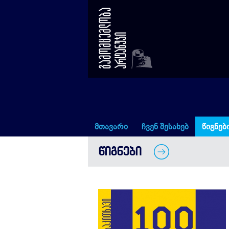
100 ძველი ისტორია პლუტარქე
მთავარი
ჩვენ შესახებ
წიგნებ
ᲬᲘᲒᲜᲔᲑᲘ