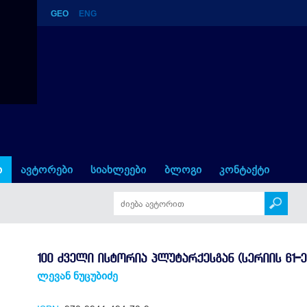
GEO
ENG
სგან (სერიის 61-ე წიგნი)
ი
ავტორები
სიახლეები
ბლოგი
კონტაქტი
100 ᲫᲕᲔᲚᲘ ᲘᲡᲢᲝᲠᲘᲐ ᲞᲚᲣᲢᲐᲠᲥᲔᲡᲒᲐᲜ (ᲡᲔᲠᲘᲘᲡ 61-Ე
ლევან ნუცუბიძე