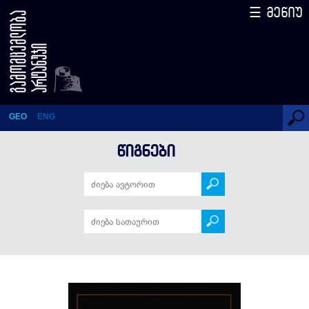
☰ მენიუ
Грузинская Культура
Виноделия
GEO
ENG
ᲬᲘᲒᲜᲔᲑᲘ