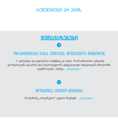
ᲠᲔᲪᲔᲜᲖᲘᲔᲑᲘ ᲐᲠ ᲐᲠᲘᲡ
შეთავაზებები
ᲤᲠᲐᲒᲛᲔᲜᲢᲔᲑᲘ ᲑᲣᲑᲐ ᲙᲣᲓᲐᲕᲐᲡ ᲛᲝᲛᲐᲕᲐᲚᲘ ᲬᲘᲒᲜᲘᲓᲐᲜ
1. ვახტანგი და ტფილისი ბავშვმაც კი იცის, რომ თბილისი ვახტანგ
გორგასალმა დააარსა და საქართველოს დედაქალაქი მცხეთიდან თბილისში
გადმოიტანა. თუმცა...
ვრცლად >
ᲛᲝᲣᲡᲛᲘᲜᲔ ᲐᲣᲓᲘᲝ ᲬᲘᲒᲜᲔᲑᲡ
მოუსმინე „არტანუჯის“ აუდიო წიგნებს...
ვრცლად >