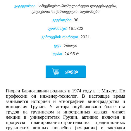
კატეგორია:
სამეცნიერო-პოპულარული ლიტერატურა
,
გავიცნოთ საქართველო
,
ალბომები
გვერდები:
96
ფორმატი:
16.5x22
გამოცემის თარიღი:
2021
ყდა:
რბილი
ფასი:
24.95
ᲧᲘᲓᲕᲐ
Гиорги Барисашвили родился в 1974 году в г. Мцхета. По
профессии он инженер-технолог. В настоящее время
занимается историей и этнографией виноградарства и
виноделия Грузии. У автора опубликовано более ста
трудов на грузинском и иностранных языках, читает
лекции в университетах Грузии, активно включен в
процессы планирования-строительства традиционных
грузинских винных погребов («марани») и закладки