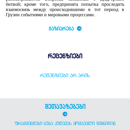
битвой; кроме того, предпринята попытка проследить
взаимосвязь между происходившими в тот период в
Грузии событиями и мировыми процессами.
ᲒᲐᲖᲘᲐᲠᲔᲑᲐ
რეცენზიები
ᲠᲔᲪᲔᲜᲖᲘᲔᲑᲘ ᲐᲠ ᲐᲠᲘᲡ
შეთავაზებები
ᲤᲠᲐᲒᲛᲔᲜᲢᲔᲑᲘ ᲑᲣᲑᲐ ᲙᲣᲓᲐᲕᲐᲡ ᲛᲝᲛᲐᲕᲐᲚᲘ ᲬᲘᲒᲜᲘᲓᲐᲜ