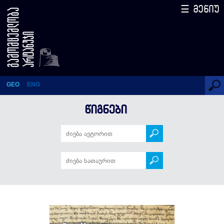
☰ მენიუ
Дидгорская Битва
GEO
ENG
ᲬᲘᲒᲜᲔᲑᲘ