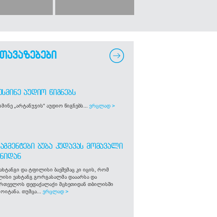
თავაზებები
ᲣᲡᲛᲘᲜᲔ ᲐᲣᲓᲘᲝ ᲬᲘᲒᲜᲔᲑᲡ
მინე „არტანუჯის“ აუდიო წიგნებს...
ვრცლად >
ᲐᲒᲛᲔᲜᲢᲔᲑᲘ ᲑᲣᲑᲐ ᲙᲣᲓᲐᲕᲐᲡ ᲛᲝᲛᲐᲕᲐᲚᲘ
ᲒᲜᲘᲓᲐᲜ
ახტანგი და ტფილისი ბავშვმაც კი იცის, რომ
ლისი ვახტანგ გორგასალმა დააარსა და
ართველოს დედაქალაქი მცხეთიდან თბილისში
ოიტანა. თუმცა...
ვრცლად >