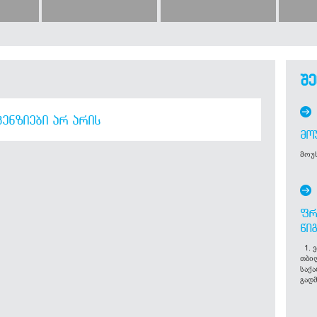
შე
ᲔᲜᲖᲘᲔᲑᲘ ᲐᲠ ᲐᲠᲘᲡ
ᲛᲝ
მოუს
ᲤᲠ
ᲬᲘ
1. ვ
თბი
საქ
გადმ