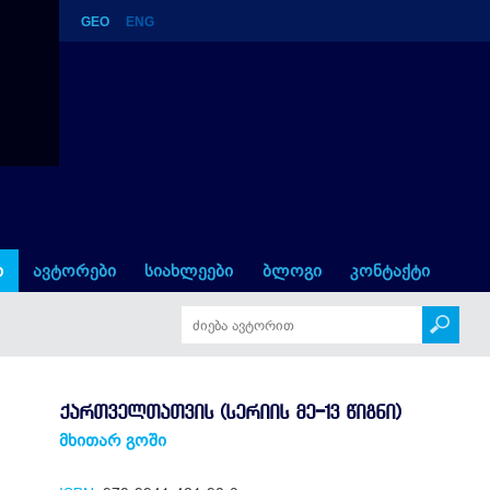
GEO
ENG
3 წიგნი)
ი
ავტორები
სიახლეები
ბლოგი
კონტაქტი
ᲥᲐᲠᲗᲕᲔᲚᲗᲐᲗᲕᲘᲡ (ᲡᲔᲠᲘᲘᲡ ᲛᲔ-13 ᲬᲘᲒᲜᲘ)
მხითარ გოში