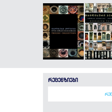
რეცენზიები
ᲠᲔᲪ