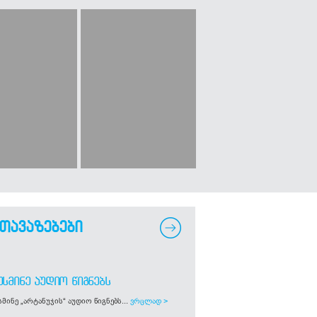
თავაზებები
ᲣᲡᲛᲘᲜᲔ ᲐᲣᲓᲘᲝ ᲬᲘᲒᲜᲔᲑᲡ
მინე „არტანუჯის“ აუდიო წიგნებს...
ვრცლად >