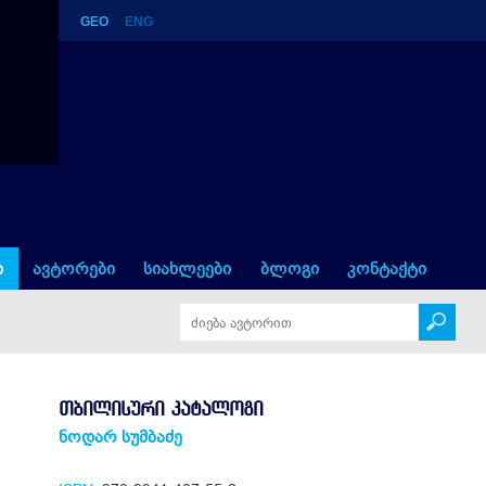
GEO
ENG
ი
ავტორები
სიახლეები
ბლოგი
კონტაქტი
ᲗᲑᲘᲚᲘᲡᲣᲠᲘ ᲙᲐᲢᲐᲚᲝᲒᲘ
ნოდარ სუმბაძე