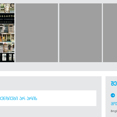
შე
ᲔᲜᲖᲘᲔᲑᲘ ᲐᲠ ᲐᲠᲘᲡ
ᲛᲝ
მოუს