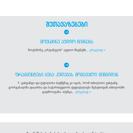
შეთავაზებები
ᲛᲝᲣᲡᲛᲘᲜᲔ ᲐᲣᲓᲘᲝ ᲬᲘᲒᲜᲔᲑᲡ
მოუსმინე „არტანუჯის“ აუდიო წიგნებს...
ვრცლად >
ᲤᲠᲐᲒᲛᲔᲜᲢᲔᲑᲘ ᲑᲣᲑᲐ ᲙᲣᲓᲐᲕᲐᲡ ᲛᲝᲛᲐᲕᲐᲚᲘ ᲬᲘᲒᲜᲘᲓᲐᲜ
1. ვახტანგი და ტფილისი ბავშვმაც კი იცის, რომ თბილისი ვახტანგ
გორგასალმა დააარსა და საქართველოს დედაქალაქი მცხეთიდან თბილისში
გადმოიტანა. თუმცა...
ვრცლად >