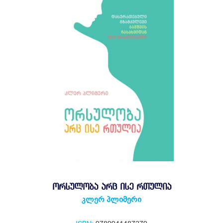
ᲝᲠᲡᲣᲚᲝᲑᲐ ᲐᲠᲪ ᲘᲡᲔ ᲠᲗᲣᲚᲘᲐ
კლერ პლიმერი