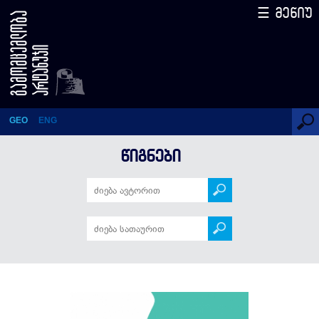
☰ მენიუ
ორსულობა არც ისე რთულია
GEO
ENG
ᲬᲘᲒᲜᲔᲑᲘ