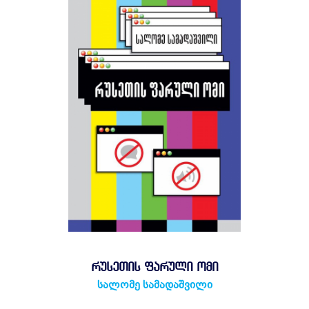
ᲠᲣᲡᲔᲗᲘᲡ ᲤᲐᲠᲣᲚᲘ ᲝᲛᲘ
სალომე სამადაშვილი