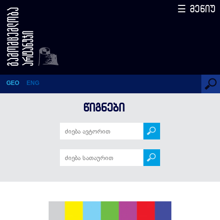
☰ მენიუ
რუსეთის ფარული ომი
GEO
ENG
ᲬᲘᲒᲜᲔᲑᲘ