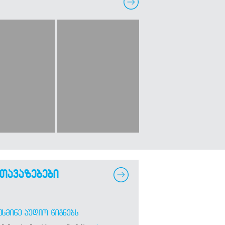
თავაზებები
ᲣᲡᲛᲘᲜᲔ ᲐᲣᲓᲘᲝ ᲬᲘᲒᲜᲔᲑᲡ