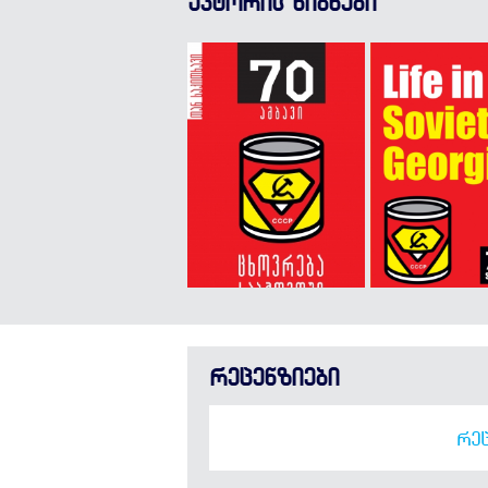
ავტორის წიგნები
რეცენზიები
ᲠᲔᲪ