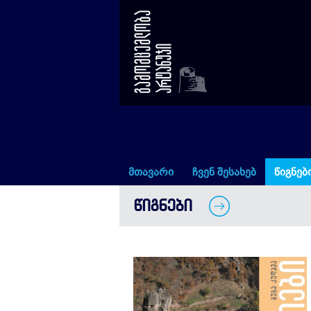
ტაო-კლარჯეთი (ფოტოემოცი
მთავარი
ჩვენ შესახებ
წიგნებ
ᲬᲘᲒᲜᲔᲑᲘ