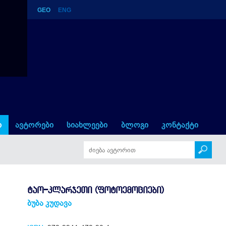
GEO
ENG
ები)
ი
ავტორები
სიახლეები
ბლოგი
კონტაქტი
ᲢᲐᲝ-ᲙᲚᲐᲠᲯᲔᲗᲘ (ᲤᲝᲢᲝᲔᲛᲝᲪᲘᲔᲑᲘ)
ბუბა კუდავა