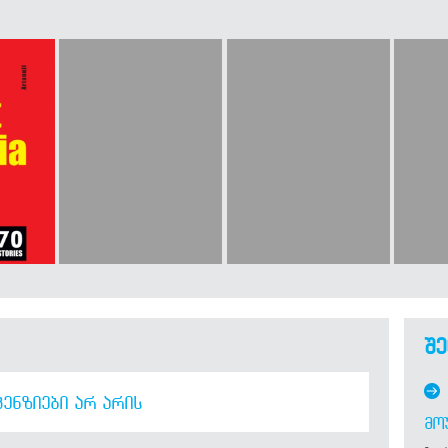
შე
ᲔᲜᲖᲘᲔᲑᲘ ᲐᲠ ᲐᲠᲘᲡ
ᲛᲝ