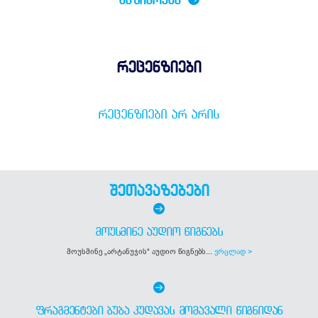
რეცენზიები
ᲠᲔᲪᲔᲜᲖᲘᲔᲑᲘ ᲐᲠ ᲐᲠᲘᲡ
შეთავაზებები
ᲛᲝᲣᲡᲛᲘᲜᲔ ᲐᲣᲓᲘᲝ ᲬᲘᲒᲜᲔᲑᲡ
მოუსმინე „არტანუჯის“ აუდიო წიგნებს...
ვრცლად >
ᲤᲠᲐᲒᲛᲔᲜᲢᲔᲑᲘ ᲑᲣᲑᲐ ᲙᲣᲓᲐᲕᲐᲡ ᲛᲝᲛᲐᲕᲐᲚᲘ ᲬᲘᲒᲜᲘᲓᲐᲜ