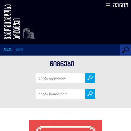
☰ მენიუ
1001 ზღაპარი
საქართველოზე
GEO
ENG
ᲬᲘᲒᲜᲔᲑᲘ