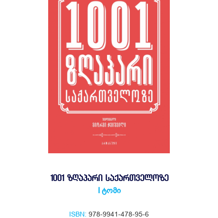
1001 ᲖᲦᲐᲞᲐᲠᲘ ᲡᲐᲥᲐᲠᲗᲕᲔᲚᲝᲖᲔ
I ტომი
ISBN:
978-9941-478-95-6