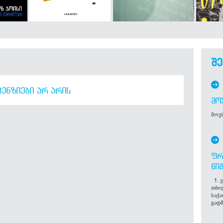
შე
ᲔᲜᲖᲘᲔᲑᲘ ᲐᲠ ᲐᲠᲘᲡ
ᲛᲝ
მოუს
ᲤᲠ
ᲬᲘ
1. ვ
თბი
საქ
გადმ