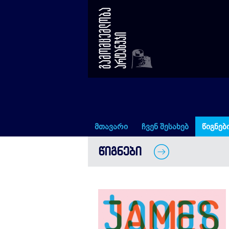
ჯაკომო ჯოისი
მთავარი
ჩვენ შესახებ
წიგნებ
ᲬᲘᲒᲜᲔᲑᲘ