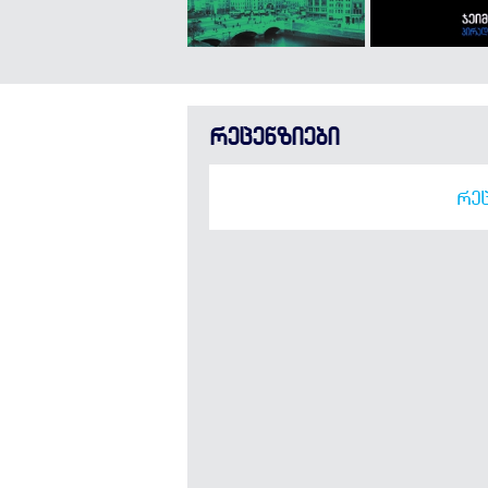
რეცენზიები
ᲠᲔᲪ