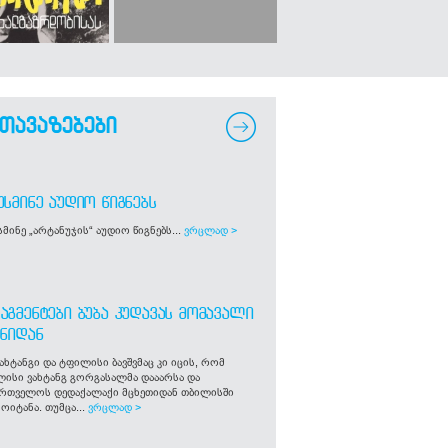
თავაზებები
ᲣᲡᲛᲘᲜᲔ ᲐᲣᲓᲘᲝ ᲬᲘᲒᲜᲔᲑᲡ
მინე „არტანუჯის“ აუდიო წიგნებს...
ვრცლად >
ᲐᲒᲛᲔᲜᲢᲔᲑᲘ ᲑᲣᲑᲐ ᲙᲣᲓᲐᲕᲐᲡ ᲛᲝᲛᲐᲕᲐᲚᲘ
ᲒᲜᲘᲓᲐᲜ
ახტანგი და ტფილისი ბავშვმაც კი იცის, რომ
ლისი ვახტანგ გორგასალმა დააარსა და
ართველოს დედაქალაქი მცხეთიდან თბილისში
ოიტანა. თუმცა...
ვრცლად >