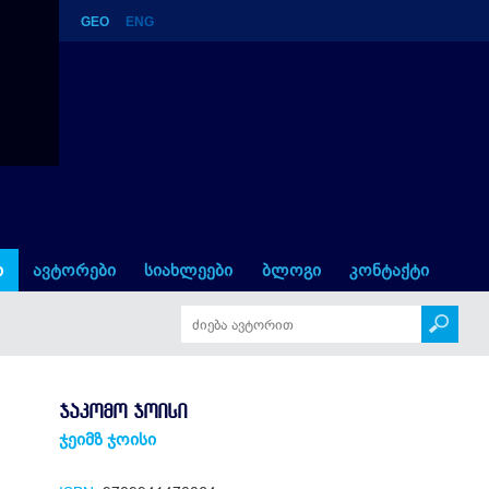
GEO
ENG
ი
ავტორები
სიახლეები
ბლოგი
კონტაქტი
ᲯᲐᲙᲝᲛᲝ ᲯᲝᲘᲡᲘ
ჯეიმზ ჯოისი