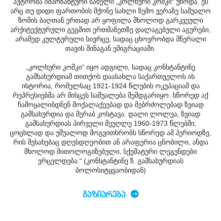
ავტორმა ი
მპოზანტური სახელი „კოლხური კოშკი“ უწოდა. ეს
არც თუ დიდი ფართობის მქონე სახლი ზემო ვერაზე საშუალო
ზომის ბაღთან ერთად არ ყოფილა მხოლოდ გარკვეული
არქიტექტურული გეგმით ერთმანეთზე დალაგებული აგურები,
არამედ კულტურული სივრცე, სადაც ცხოვრობდა მწერალი
თავის შინაგან ემიგრაციაში.
„კოლხური კოშკი“ იყო ადგილი, სადაც კონსტანტინე
გამსახურდიამ თითქოს დაასახლა საქართველოს ის
ისტორია, რომელსაც 1921-1924 წლების ოკუპაციამ და
რეპრესიებმა არ მისცეს საშუალება შემდგარიყო. სწორედ აქ
ჩამოყალიბდნენ მოქალაქეებად და მებრძოლებად ზვიად
გამსახურდია და მერაბ კოსტავა. დალი ლოლუა, ზვიად
გამსახურდიას პირველი მეუღლე 1960-1973 წლებში,
ცოცხლად და უშუალოდ მოგვითხრობს სწორედ ამ პერიოდზე,
რის შესახებაც დღესდღეობით ან არაფერია ცნობილი, ანდა
მხოლოდ მითოლოგიზებული, სქემატური ლეგენდები
ვრცელდება.“ (კონსტანტინე ზ. გამსახურდიას
ბოლოსიტყვაობიდან)
ᲒᲐᲖᲘᲐᲠᲔᲑᲐ