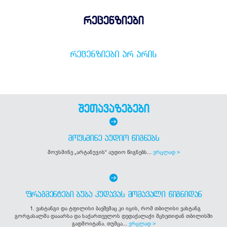
რეცენზიები
ᲠᲔᲪᲔᲜᲖᲘᲔᲑᲘ ᲐᲠ ᲐᲠᲘᲡ
შეთავაზებები
ᲛᲝᲣᲡᲛᲘᲜᲔ ᲐᲣᲓᲘᲝ ᲬᲘᲒᲜᲔᲑᲡ
მოუსმინე „არტანუჯის“ აუდიო წიგნებს...
ვრცლად >
ᲤᲠᲐᲒᲛᲔᲜᲢᲔᲑᲘ ᲑᲣᲑᲐ ᲙᲣᲓᲐᲕᲐᲡ ᲛᲝᲛᲐᲕᲐᲚᲘ ᲬᲘᲒᲜᲘᲓᲐᲜ
1. ვახტანგი და ტფილისი ბავშვმაც კი იცის, რომ თბილისი ვახტანგ
გორგასალმა დააარსა და საქართველოს დედაქალაქი მცხეთიდან თბილისში
გადმოიტანა. თუმცა...
ვრცლად >