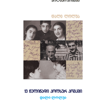
13 ᲬᲔᲚᲘᲬᲐᲓᲘ ᲙᲝᲚᲮᲣᲠ ᲙᲝᲨᲙᲨᲘ
დალი ლოლუა