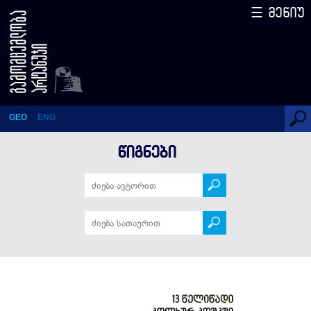
☰ მენიუ
13 წელიწადი კოლხურ
კოშკში
GEO
ENG
ᲬᲘᲒᲜᲔᲑᲘ