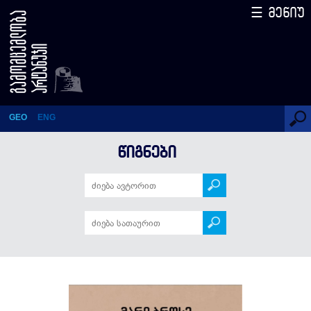
☰ მენიუ
პირადი მიმოწერა
GEO
ENG
ᲬᲘᲒᲜᲔᲑᲘ