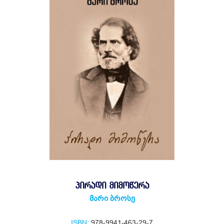
ᲞᲘᲠᲐᲓᲘ ᲛᲘᲛᲝᲬᲔᲠᲐ
მარი ბროსე
ISBN:
978-9941-463-29-7