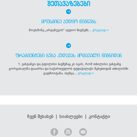
შეთავაზებები
ᲛᲝᲣᲡᲛᲘᲜᲔ ᲐᲣᲓᲘᲝ ᲬᲘᲒᲜᲔᲑᲡ
მოუსმინე „არტანუჯის“ აუდიო წიგნებს...
ვრცლად >
ᲤᲠᲐᲒᲛᲔᲜᲢᲔᲑᲘ ᲑᲣᲑᲐ ᲙᲣᲓᲐᲕᲐᲡ ᲛᲝᲛᲐᲕᲐᲚᲘ ᲬᲘᲒᲜᲘᲓᲐᲜ
1. ვახტანგი და ტფილისი ბავშვმაც კი იცის, რომ თბილისი ვახტანგ
გორგასალმა დააარსა და საქართველოს დედაქალაქი მცხეთიდან თბილისში
გადმოიტანა. თუმცა...
ვრცლად >
ჩვენ შესახებ
|
სიახლეები
|
კონტაქტი