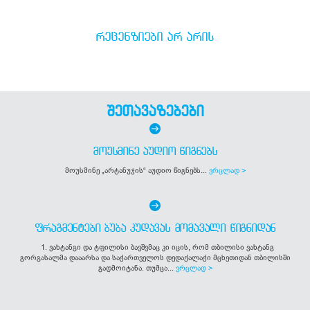
ᲠᲔᲪᲔᲜᲖᲘᲔᲑᲘ ᲐᲠ ᲐᲠᲘᲡ
შეთავაზებები
ᲛᲝᲣᲡᲛᲘᲜᲔ ᲐᲣᲓᲘᲝ ᲬᲘᲒᲜᲔᲑᲡ
მოუსმინე „არტანუჯის“ აუდიო წიგნებს...
ვრცლად >
ᲤᲠᲐᲒᲛᲔᲜᲢᲔᲑᲘ ᲑᲣᲑᲐ ᲙᲣᲓᲐᲕᲐᲡ ᲛᲝᲛᲐᲕᲐᲚᲘ ᲬᲘᲒᲜᲘᲓᲐᲜ
1. ვახტანგი და ტფილისი ბავშვმაც კი იცის, რომ თბილისი ვახტანგ
გორგასალმა დააარსა და საქართველოს დედაქალაქი მცხეთიდან თბილისში
გადმოიტანა. თუმცა...
ვრცლად >