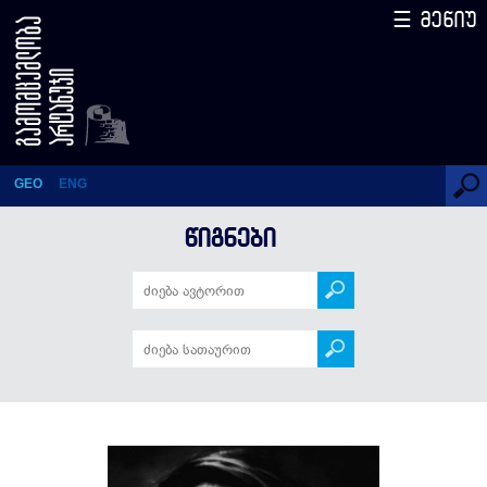
☰ მენიუ
ისევ მე ვარ?! ისევ
მოვსულვარ!
GEO
ENG
ᲬᲘᲒᲜᲔᲑᲘ