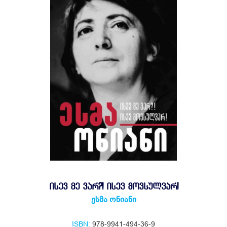
ᲘᲡᲔᲕ ᲛᲔ ᲕᲐᲠ?! ᲘᲡᲔᲕ ᲛᲝᲕᲡᲣᲚᲕᲐᲠ!
ესმა ონიანი
ISBN:
978-9941-494-36-9