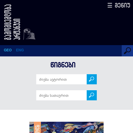
☰ მენიუ
ფერწერა
GEO
ENG
ᲬᲘᲒᲜᲔᲑᲘ