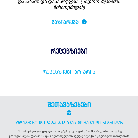
დასაბამი და დასასრული.“
(ანდრო ბუაჩიძის
წინათქმიდან)
ᲒᲐᲖᲘᲐᲠᲔᲑᲐ
რეცენზიები
ᲠᲔᲪᲔᲜᲖᲘᲔᲑᲘ ᲐᲠ ᲐᲠᲘᲡ
შეთავაზებები
ᲤᲠᲐᲒᲛᲔᲜᲢᲔᲑᲘ ᲑᲣᲑᲐ ᲙᲣᲓᲐᲕᲐᲡ ᲛᲝᲛᲐᲕᲐᲚᲘ ᲬᲘᲒᲜᲘᲓᲐᲜ
1. ვახტანგი და ტფილისი ბავშვმაც კი იცის, რომ თბილისი ვახტანგ
გორგასალმა დააარსა და საქართველოს დედაქალაქი მცხეთიდან თბილისში