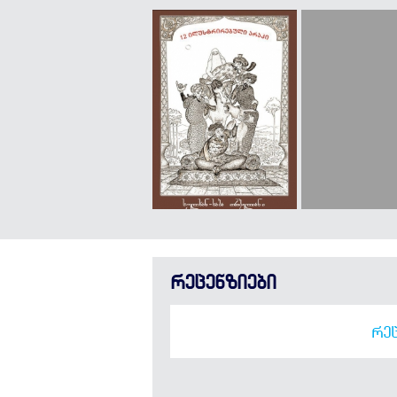
რეცენზიები
ᲠᲔᲪ