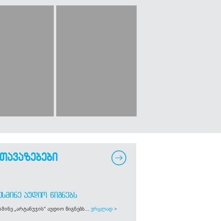
თავაზებები
ᲣᲡᲛᲘᲜᲔ ᲐᲣᲓᲘᲝ ᲬᲘᲒᲜᲔᲑᲡ
მინე „არტანუჯის“ აუდიო წიგნებს...
ვრცლად >