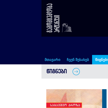
სიბრძნე-სიცრუისა
მთავარი
ჩვენ შესახებ
წიგნებ
ᲬᲘᲒᲜᲔᲑᲘ