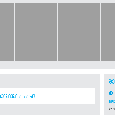
შე
ᲔᲜᲖᲘᲔᲑᲘ ᲐᲠ ᲐᲠᲘᲡ
ᲛᲝ
მოუს