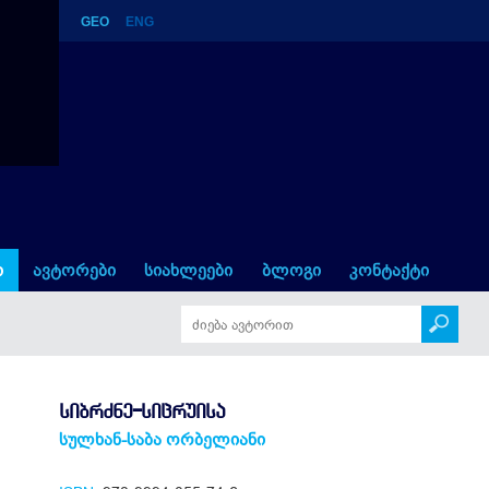
GEO
ENG
ი
ავტორები
სიახლეები
ბლოგი
კონტაქტი
ᲡᲘᲑᲠᲫᲜᲔ-ᲡᲘᲪᲠᲣᲘᲡᲐ
სულხან-საბა ორბელიანი