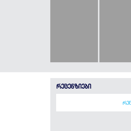
რეცენზიები
ᲠᲔᲪ