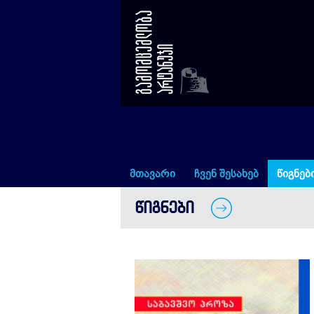
მოთხრობები
მთავარი
ჩვენ შესახებ
წიგნებ
ᲬᲘᲒᲜᲔᲑᲘ