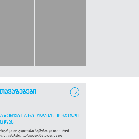
თავაზებები
ᲐᲒᲛᲔᲜᲢᲔᲑᲘ ᲑᲣᲑᲐ ᲙᲣᲓᲐᲕᲐᲡ ᲛᲝᲛᲐᲕᲐᲚᲘ
ᲒᲜᲘᲓᲐᲜ
ახტანგი და ტფილისი ბავშვმაც კი იცის, რომ
ლისი ვახტანგ გორგასალმა დააარსა და