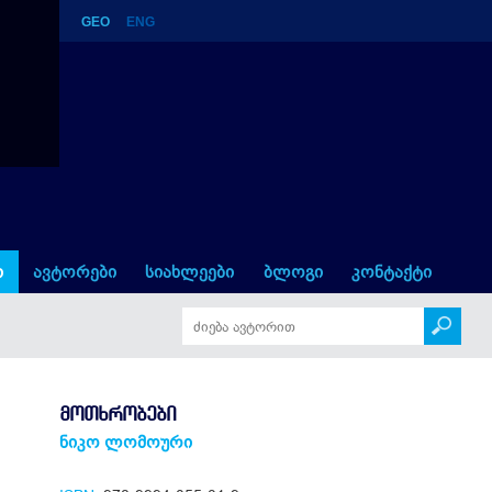
GEO
ENG
ი
ავტორები
სიახლეები
ბლოგი
კონტაქტი
ᲛᲝᲗᲮᲠᲝᲑᲔᲑᲘ
ნიკო ლომოური