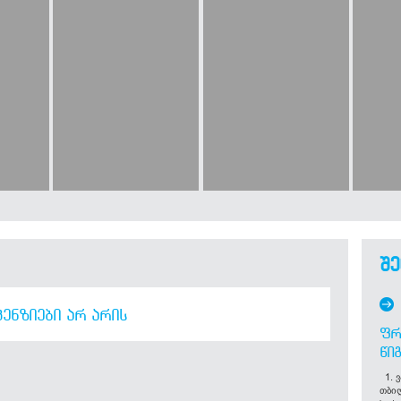
შე
ᲔᲜᲖᲘᲔᲑᲘ ᲐᲠ ᲐᲠᲘᲡ
ᲤᲠ
ᲬᲘ
1. ვ
თბი