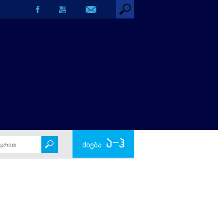
ა-ჰ
ძიება