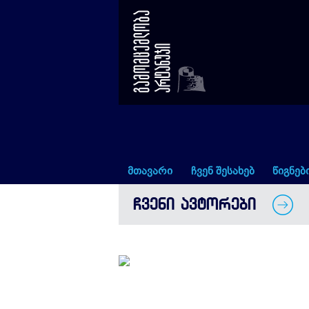
ანა მეშკოვსკა
მთავარი
ჩვენ შესახებ
წიგნებ
ᲩᲕᲔᲜᲘ ᲐᲕᲢᲝᲠᲔᲑᲘ