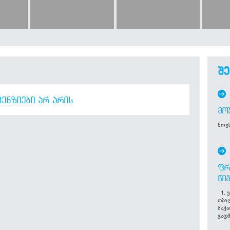
შე
ᲔᲜᲖᲘᲔᲑᲘ ᲐᲠ ᲐᲠᲘᲡ
ᲛᲝ
მოუს
ᲤᲠ
ᲬᲘ
1. ვ
თბი
საქ
გადმ