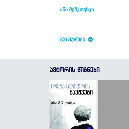
ანა მეშკოვსკა
ᲒᲐᲖᲘᲐᲠᲔᲑᲐ
ავტორის წიგნები