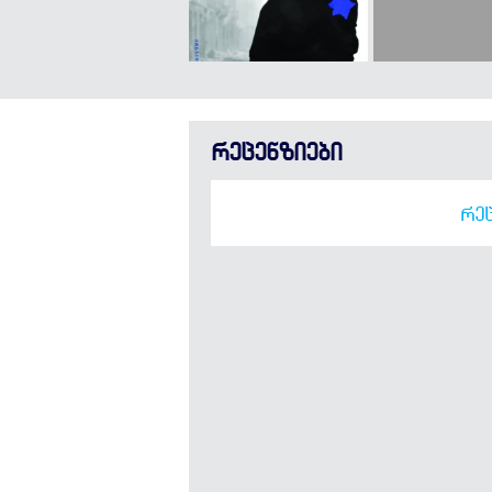
რეცენზიები
ᲠᲔᲪ