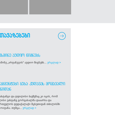
თავაზებები
ᲣᲡᲛᲘᲜᲔ ᲐᲣᲓᲘᲝ ᲬᲘᲒᲜᲔᲑᲡ
მინე „არტანუჯის“ აუდიო წიგნებს...
ვრცლად >
ᲐᲒᲛᲔᲜᲢᲔᲑᲘ ᲑᲣᲑᲐ ᲙᲣᲓᲐᲕᲐᲡ ᲛᲝᲛᲐᲕᲐᲚᲘ
ᲒᲜᲘᲓᲐᲜ
ახტანგი და ტფილისი ბავშვმაც კი იცის, რომ
ლისი ვახტანგ გორგასალმა დააარსა და
ართველოს დედაქალაქი მცხეთიდან თბილისში
ოიტანა. თუმცა...
ვრცლად >