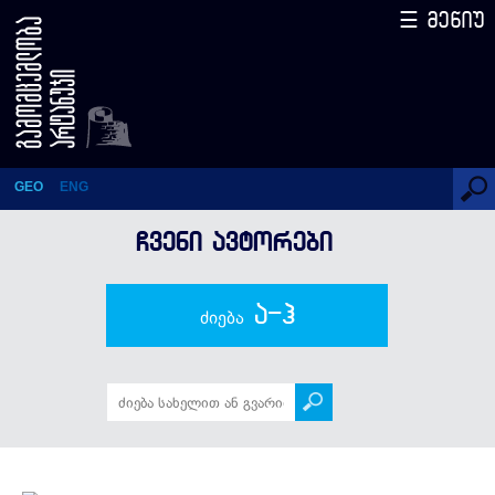
☰ მენიუ
რამონ დელ ვალიე-ინკლანი
GEO
ENG
ᲩᲕᲔᲜᲘ ᲐᲕᲢᲝᲠᲔᲑᲘ
ა-ჰ
ძიება