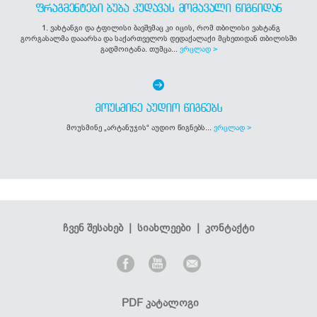
ᲤᲠᲐᲒᲛᲔᲜᲢᲔᲑᲘ ᲑᲣᲑᲐ ᲙᲣᲓᲐᲕᲐᲡ ᲛᲝᲛᲐᲕᲐᲚᲘ ᲬᲘᲒᲜᲘᲓᲐᲜ
1. ვახტანგი და ტფილისი ბავშვმაც კი იცის, რომ თბილისი ვახტანგ
გორგასალმა დააარსა და საქართველოს დედაქალაქი მცხეთიდან თბილისში
გადმოიტანა. თუმცა...
ვრცლად >
ᲛᲝᲣᲡᲛᲘᲜᲔ ᲐᲣᲓᲘᲝ ᲬᲘᲒᲜᲔᲑᲡ
მოუსმინე „არტანუჯის“ აუდიო წიგნებს...
ვრცლად >
ჩვენ შესახებ
|
სიახლეები
|
კონტაქტი
PDF კატალოგი