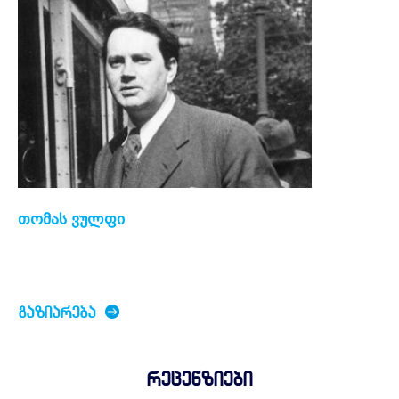
თომას ვულფი
ᲒᲐᲖᲘᲐᲠᲔᲑᲐ
რეცენზიები