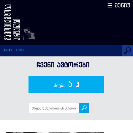
☰ მენიუ
თომას ვულფი
GEO
ENG
ᲩᲕᲔᲜᲘ ᲐᲕᲢᲝᲠᲔᲑᲘ
ა-ჰ
ძიება