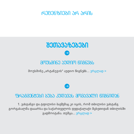
ᲠᲔᲪᲔᲜᲖᲘᲔᲑᲘ ᲐᲠ ᲐᲠᲘᲡ
შეთავაზებები
ᲛᲝᲣᲡᲛᲘᲜᲔ ᲐᲣᲓᲘᲝ ᲬᲘᲒᲜᲔᲑᲡ
მოუსმინე „არტანუჯის“ აუდიო წიგნებს...
ვრცლად >
ᲤᲠᲐᲒᲛᲔᲜᲢᲔᲑᲘ ᲑᲣᲑᲐ ᲙᲣᲓᲐᲕᲐᲡ ᲛᲝᲛᲐᲕᲐᲚᲘ ᲬᲘᲒᲜᲘᲓᲐᲜ
1. ვახტანგი და ტფილისი ბავშვმაც კი იცის, რომ თბილისი ვახტანგ
გორგასალმა დააარსა და საქართველოს დედაქალაქი მცხეთიდან თბილისში
გადმოიტანა. თუმცა...
ვრცლად >