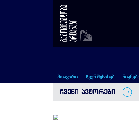
ნინო თომაძე
მთავარი
ჩვენ შესახებ
წიგნებ
ᲩᲕᲔᲜᲘ ᲐᲕᲢᲝᲠᲔᲑᲘ