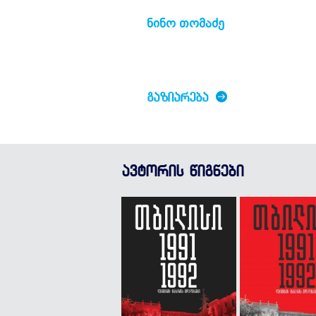
ნინო თომაძე
ᲒᲐᲖᲘᲐᲠᲔᲑᲐ
ავტორის წიგნები