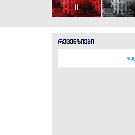
რეცენზიები
ᲠᲔᲪ