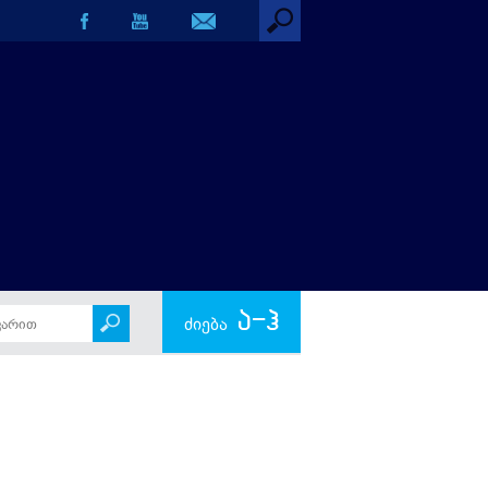
ა-ჰ
ძიება