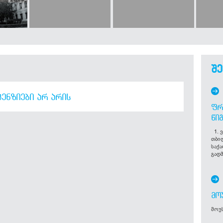
შე
ᲔᲜᲖᲘᲔᲑᲘ ᲐᲠ ᲐᲠᲘᲡ
ᲤᲠ
ᲬᲘ
1. ვ
თბი
საქ
გადმ
ᲛᲝ
მოუს