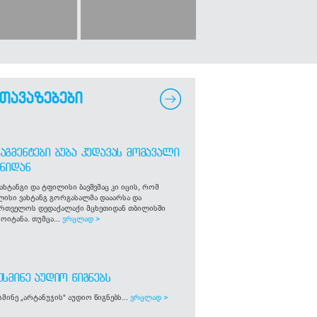
თავაზებები
ᲐᲒᲛᲔᲜᲢᲔᲑᲘ ᲑᲣᲑᲐ ᲙᲣᲓᲐᲕᲐᲡ ᲛᲝᲛᲐᲕᲐᲚᲘ
ᲒᲜᲘᲓᲐᲜ
ახტანგი და ტფილისი ბავშვმაც კი იცის, რომ
ლისი ვახტანგ გორგასალმა დააარსა და
ართველოს დედაქალაქი მცხეთიდან თბილისში
ოიტანა. თუმცა...
ვრცლად >
ᲣᲡᲛᲘᲜᲔ ᲐᲣᲓᲘᲝ ᲬᲘᲒᲜᲔᲑᲡ
მინე „არტანუჯის“ აუდიო წიგნებს...
ვრცლად >