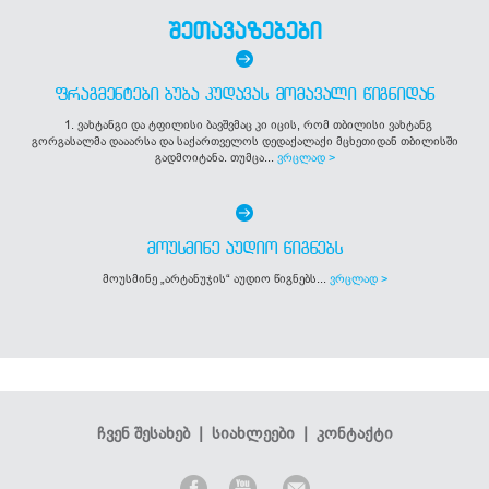
შეთავაზებები
ᲤᲠᲐᲒᲛᲔᲜᲢᲔᲑᲘ ᲑᲣᲑᲐ ᲙᲣᲓᲐᲕᲐᲡ ᲛᲝᲛᲐᲕᲐᲚᲘ ᲬᲘᲒᲜᲘᲓᲐᲜ
1. ვახტანგი და ტფილისი ბავშვმაც კი იცის, რომ თბილისი ვახტანგ
გორგასალმა დააარსა და საქართველოს დედაქალაქი მცხეთიდან თბილისში
გადმოიტანა. თუმცა...
ვრცლად >
ᲛᲝᲣᲡᲛᲘᲜᲔ ᲐᲣᲓᲘᲝ ᲬᲘᲒᲜᲔᲑᲡ
მოუსმინე „არტანუჯის“ აუდიო წიგნებს...
ვრცლად >
ჩვენ შესახებ
|
სიახლეები
|
კონტაქტი