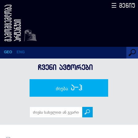
☰ მენიუ
რამაზ ბლუაშვილი
GEO
ENG
ᲩᲕᲔᲜᲘ ᲐᲕᲢᲝᲠᲔᲑᲘ
ა-ჰ
ძიება