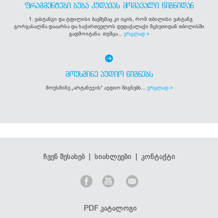
ᲤᲠᲐᲒᲛᲔᲜᲢᲔᲑᲘ ᲑᲣᲑᲐ ᲙᲣᲓᲐᲕᲐᲡ ᲛᲝᲛᲐᲕᲐᲚᲘ ᲬᲘᲒᲜᲘᲓᲐᲜ
1. ვახტანგი და ტფილისი ბავშვმაც კი იცის, რომ თბილისი ვახტანგ
გორგასალმა დააარსა და საქართველოს დედაქალაქი მცხეთიდან თბილისში
გადმოიტანა. თუმცა...
ვრცლად >
ᲛᲝᲣᲡᲛᲘᲜᲔ ᲐᲣᲓᲘᲝ ᲬᲘᲒᲜᲔᲑᲡ
მოუსმინე „არტანუჯის“ აუდიო წიგნებს...
ვრცლად >
ჩვენ შესახებ
|
სიახლეები
|
კონტაქტი
PDF კატალოგი