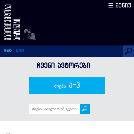
☰ მენიუ
თეოდორ მუთი
GEO
ENG
ᲩᲕᲔᲜᲘ ᲐᲕᲢᲝᲠᲔᲑᲘ
ა-ჰ
ძიება