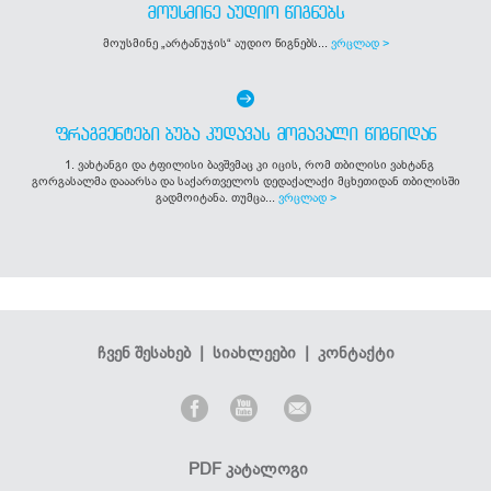
ᲛᲝᲣᲡᲛᲘᲜᲔ ᲐᲣᲓᲘᲝ ᲬᲘᲒᲜᲔᲑᲡ
მოუსმინე „არტანუჯის“ აუდიო წიგნებს...
ვრცლად >
ᲤᲠᲐᲒᲛᲔᲜᲢᲔᲑᲘ ᲑᲣᲑᲐ ᲙᲣᲓᲐᲕᲐᲡ ᲛᲝᲛᲐᲕᲐᲚᲘ ᲬᲘᲒᲜᲘᲓᲐᲜ
1. ვახტანგი და ტფილისი ბავშვმაც კი იცის, რომ თბილისი ვახტანგ
გორგასალმა დააარსა და საქართველოს დედაქალაქი მცხეთიდან თბილისში
გადმოიტანა. თუმცა...
ვრცლად >
ჩვენ შესახებ
|
სიახლეები
|
კონტაქტი
PDF კატალოგი