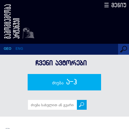
☰ მენიუ
ნინო ნიკოლაშვილი
GEO
ENG
ᲩᲕᲔᲜᲘ ᲐᲕᲢᲝᲠᲔᲑᲘ
ა-ჰ
ძიება