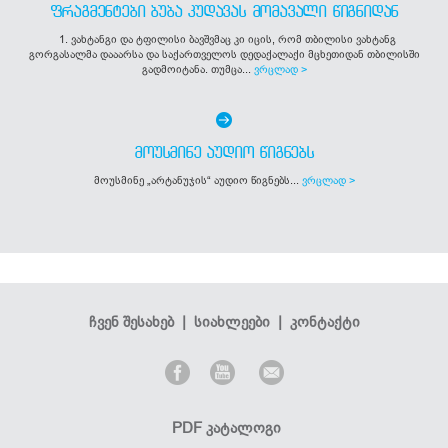
ᲤᲠᲐᲒᲛᲔᲜᲢᲔᲑᲘ ᲑᲣᲑᲐ ᲙᲣᲓᲐᲕᲐᲡ ᲛᲝᲛᲐᲕᲐᲚᲘ ᲬᲘᲒᲜᲘᲓᲐᲜ
1. ვახტანგი და ტფილისი ბავშვმაც კი იცის, რომ თბილისი ვახტანგ
გორგასალმა დააარსა და საქართველოს დედაქალაქი მცხეთიდან თბილისში
გადმოიტანა. თუმცა...
ვრცლად >
ᲛᲝᲣᲡᲛᲘᲜᲔ ᲐᲣᲓᲘᲝ ᲬᲘᲒᲜᲔᲑᲡ
მოუსმინე „არტანუჯის“ აუდიო წიგნებს...
ვრცლად >
ჩვენ შესახებ
|
სიახლეები
|
კონტაქტი
PDF კატალოგი