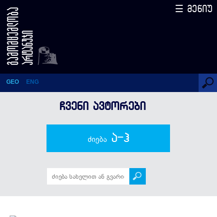
☰ მენიუ
მელანო კობახიძე
GEO
ENG
ᲩᲕᲔᲜᲘ ᲐᲕᲢᲝᲠᲔᲑᲘ
ა-ჰ
ძიება