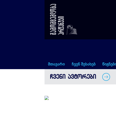
ანა ბაქანიძე
მთავარი
ჩვენ შესახებ
წიგნებ
ᲩᲕᲔᲜᲘ ᲐᲕᲢᲝᲠᲔᲑᲘ