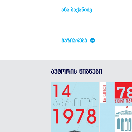
ანა ბაქანიძე
ᲒᲐᲖᲘᲐᲠᲔᲑᲐ
ავტორის წიგნები