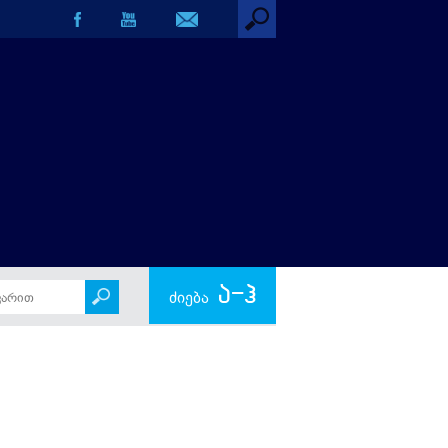
ა-ჰ
ძიება