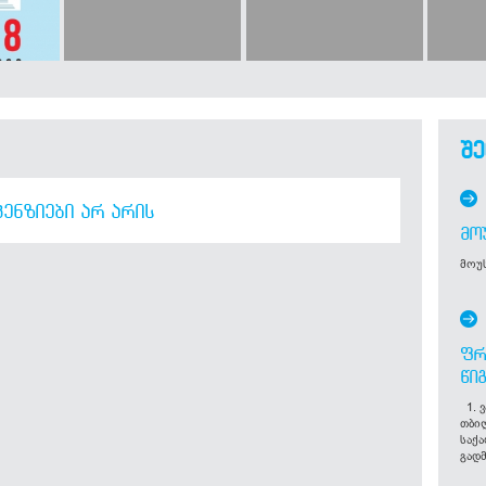
შე
ᲔᲜᲖᲘᲔᲑᲘ ᲐᲠ ᲐᲠᲘᲡ
ᲛᲝ
მოუს
ᲤᲠ
ᲬᲘ
1. ვ
თბი
საქ
გადმ