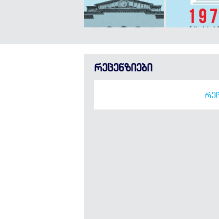
რეცენზიები
ᲠᲔᲪ