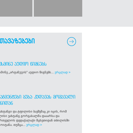
თავაზებები
ᲣᲡᲛᲘᲜᲔ ᲐᲣᲓᲘᲝ ᲬᲘᲒᲜᲔᲑᲡ
მინე „არტანუჯის“ აუდიო წიგნებს...
ვრცლად >
ᲐᲒᲛᲔᲜᲢᲔᲑᲘ ᲑᲣᲑᲐ ᲙᲣᲓᲐᲕᲐᲡ ᲛᲝᲛᲐᲕᲐᲚᲘ
ᲒᲜᲘᲓᲐᲜ
ახტანგი და ტფილისი ბავშვმაც კი იცის, რომ
ლისი ვახტანგ გორგასალმა დააარსა და
ართველოს დედაქალაქი მცხეთიდან თბილისში
ოიტანა. თუმცა...
ვრცლად >