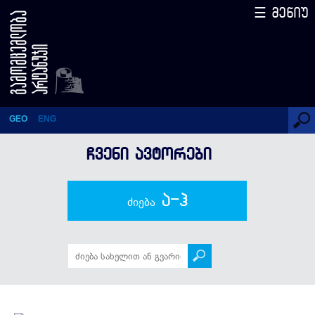
☰ მენიუ
ბერდია სილაგავა
GEO
ENG
ᲩᲕᲔᲜᲘ ᲐᲕᲢᲝᲠᲔᲑᲘ
ა-ჰ
ძიება