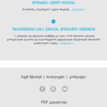
ᲛᲝᲣᲡᲛᲘᲜᲔ ᲐᲣᲓᲘᲝ ᲬᲘᲒᲜᲔᲑᲡ
მოუსმინე „არტანუჯის“ აუდიო წიგნებს...
ვრცლად >
ᲤᲠᲐᲒᲛᲔᲜᲢᲔᲑᲘ ᲑᲣᲑᲐ ᲙᲣᲓᲐᲕᲐᲡ ᲛᲝᲛᲐᲕᲐᲚᲘ ᲬᲘᲒᲜᲘᲓᲐᲜ
1. ვახტანგი და ტფილისი ბავშვმაც კი იცის, რომ თბილისი ვახტანგ
გორგასალმა დააარსა და საქართველოს დედაქალაქი მცხეთიდან თბილისში
გადმოიტანა. თუმცა...
ვრცლად >
ჩვენ შესახებ
|
სიახლეები
|
კონტაქტი
PDF კატალოგი