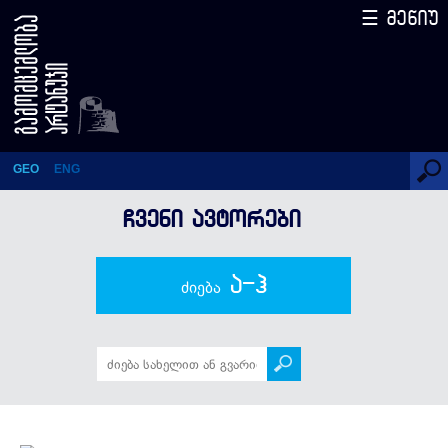
☰ მენიუ
ილია ბაბუნაშვილი
GEO
ENG
ᲩᲕᲔᲜᲘ ᲐᲕᲢᲝᲠᲔᲑᲘ
ა-ჰ
ძიება