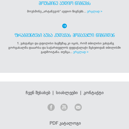
ᲛᲝᲣᲡᲛᲘᲜᲔ ᲐᲣᲓᲘᲝ ᲬᲘᲒᲜᲔᲑᲡ
მოუსმინე „არტანუჯის“ აუდიო წიგნებს...
ვრცლად >
ᲤᲠᲐᲒᲛᲔᲜᲢᲔᲑᲘ ᲑᲣᲑᲐ ᲙᲣᲓᲐᲕᲐᲡ ᲛᲝᲛᲐᲕᲐᲚᲘ ᲬᲘᲒᲜᲘᲓᲐᲜ
1. ვახტანგი და ტფილისი ბავშვმაც კი იცის, რომ თბილისი ვახტანგ
გორგასალმა დააარსა და საქართველოს დედაქალაქი მცხეთიდან თბილისში
გადმოიტანა. თუმცა...
ვრცლად >
ჩვენ შესახებ
|
სიახლეები
|
კონტაქტი
PDF კატალოგი