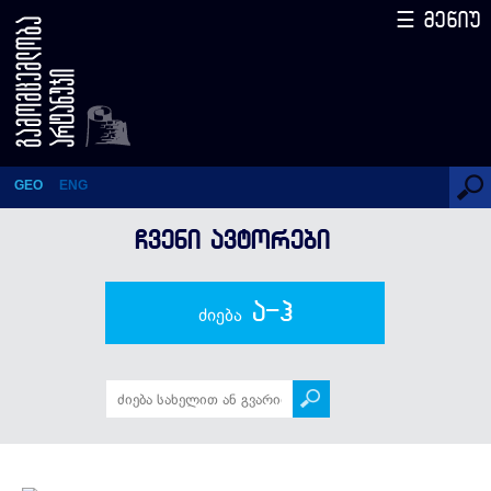
☰ მენიუ
გალაკტიონ ტაბიძე
GEO
ENG
ᲩᲕᲔᲜᲘ ᲐᲕᲢᲝᲠᲔᲑᲘ
ა-ჰ
ძიება