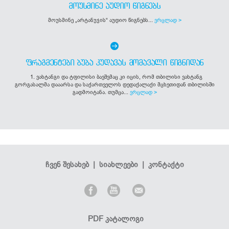
ᲛᲝᲣᲡᲛᲘᲜᲔ ᲐᲣᲓᲘᲝ ᲬᲘᲒᲜᲔᲑᲡ
მოუსმინე „არტანუჯის“ აუდიო წიგნებს...
ვრცლად >
ᲤᲠᲐᲒᲛᲔᲜᲢᲔᲑᲘ ᲑᲣᲑᲐ ᲙᲣᲓᲐᲕᲐᲡ ᲛᲝᲛᲐᲕᲐᲚᲘ ᲬᲘᲒᲜᲘᲓᲐᲜ
1. ვახტანგი და ტფილისი ბავშვმაც კი იცის, რომ თბილისი ვახტანგ
გორგასალმა დააარსა და საქართველოს დედაქალაქი მცხეთიდან თბილისში
გადმოიტანა. თუმცა...
ვრცლად >
ჩვენ შესახებ
|
სიახლეები
|
კონტაქტი
PDF კატალოგი