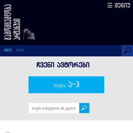
☰ მენიუ
1921-1991
GEO
ENG
ᲩᲕᲔᲜᲘ ᲐᲕᲢᲝᲠᲔᲑᲘ
ა-ჰ
ძიება