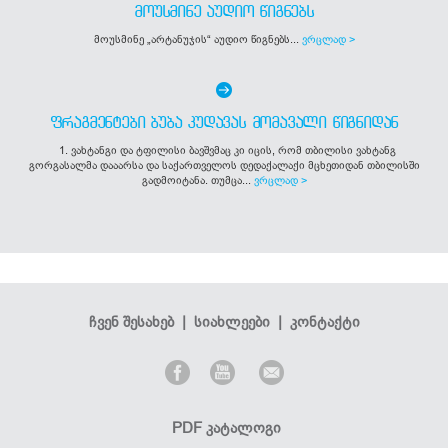
ᲛᲝᲣᲡᲛᲘᲜᲔ ᲐᲣᲓᲘᲝ ᲬᲘᲒᲜᲔᲑᲡ
მოუსმინე „არტანუჯის“ აუდიო წიგნებს...
ვრცლად >
ᲤᲠᲐᲒᲛᲔᲜᲢᲔᲑᲘ ᲑᲣᲑᲐ ᲙᲣᲓᲐᲕᲐᲡ ᲛᲝᲛᲐᲕᲐᲚᲘ ᲬᲘᲒᲜᲘᲓᲐᲜ
1. ვახტანგი და ტფილისი ბავშვმაც კი იცის, რომ თბილისი ვახტანგ
გორგასალმა დააარსა და საქართველოს დედაქალაქი მცხეთიდან თბილისში
გადმოიტანა. თუმცა...
ვრცლად >
ჩვენ შესახებ
|
სიახლეები
|
კონტაქტი
PDF კატალოგი