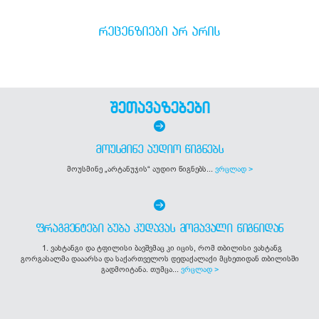
ᲠᲔᲪᲔᲜᲖᲘᲔᲑᲘ ᲐᲠ ᲐᲠᲘᲡ
შეთავაზებები
ᲛᲝᲣᲡᲛᲘᲜᲔ ᲐᲣᲓᲘᲝ ᲬᲘᲒᲜᲔᲑᲡ
მოუსმინე „არტანუჯის“ აუდიო წიგნებს...
ვრცლად >
ᲤᲠᲐᲒᲛᲔᲜᲢᲔᲑᲘ ᲑᲣᲑᲐ ᲙᲣᲓᲐᲕᲐᲡ ᲛᲝᲛᲐᲕᲐᲚᲘ ᲬᲘᲒᲜᲘᲓᲐᲜ
1. ვახტანგი და ტფილისი ბავშვმაც კი იცის, რომ თბილისი ვახტანგ
გორგასალმა დააარსა და საქართველოს დედაქალაქი მცხეთიდან თბილისში
გადმოიტანა. თუმცა...
ვრცლად >