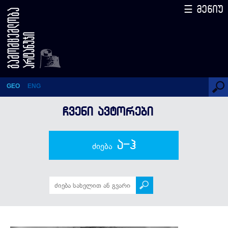
☰ მენიუ
მარია იზაბელ სანჩეს ვეგარა
GEO
ENG
ᲩᲕᲔᲜᲘ ᲐᲕᲢᲝᲠᲔᲑᲘ
ა-ჰ
ძიება