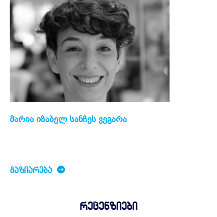
მარია იზაბელ სანჩეს ვეგარა
ᲒᲐᲖᲘᲐᲠᲔᲑᲐ
რეცენზიები