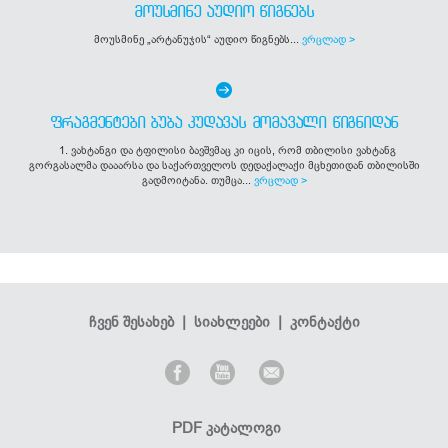
ᲛᲝᲣᲡᲛᲘᲜᲔ ᲐᲣᲓᲘᲝ ᲬᲘᲒᲜᲔᲑᲡ
მოუსმინე „არტანუჯის“ აუდიო წიგნებს...
ვრცლად >
ᲤᲠᲐᲒᲛᲔᲜᲢᲔᲑᲘ ᲑᲣᲑᲐ ᲙᲣᲓᲐᲕᲐᲡ ᲛᲝᲛᲐᲕᲐᲚᲘ ᲬᲘᲒᲜᲘᲓᲐᲜ
1. ვახტანგი და ტფილისი ბავშვმაც კი იცის, რომ თბილისი ვახტანგ
გორგასალმა დააარსა და საქართველოს დედაქალაქი მცხეთიდან თბილისში
გადმოიტანა. თუმცა...
ვრცლად >
ჩვენ შესახებ
|
სიახლეები
|
კონტაქტი
PDF კატალოგი