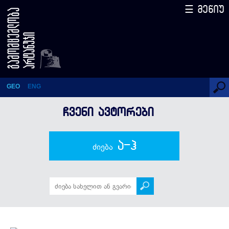
☰ მენიუ
გვანცა შუბითიძე
GEO
ENG
ᲩᲕᲔᲜᲘ ᲐᲕᲢᲝᲠᲔᲑᲘ
ა-ჰ
ძიება