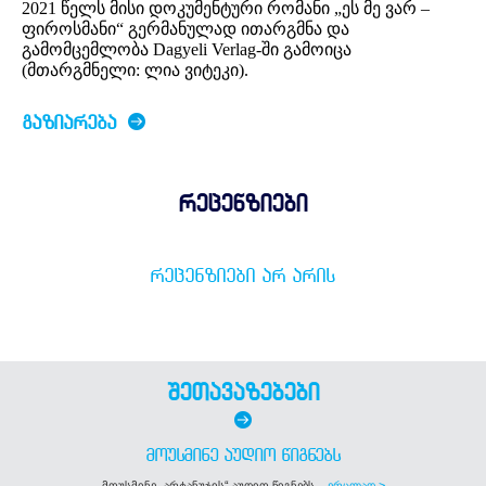
2021 წელს მისი დოკუმენტური რომანი „ეს მე ვარ –
ფიროსმანი“ გერმანულად ითარგმნა და
გამომცემლობა Dagyeli Verlag-ში გამოიცა
(მთარგმნელი: ლია ვიტეკი).
ᲒᲐᲖᲘᲐᲠᲔᲑᲐ
რეცენზიები
ᲠᲔᲪᲔᲜᲖᲘᲔᲑᲘ ᲐᲠ ᲐᲠᲘᲡ
შეთავაზებები
ᲛᲝᲣᲡᲛᲘᲜᲔ ᲐᲣᲓᲘᲝ ᲬᲘᲒᲜᲔᲑᲡ
მოუსმინე „არტანუჯის“ აუდიო წიგნებს...
ვრცლად >