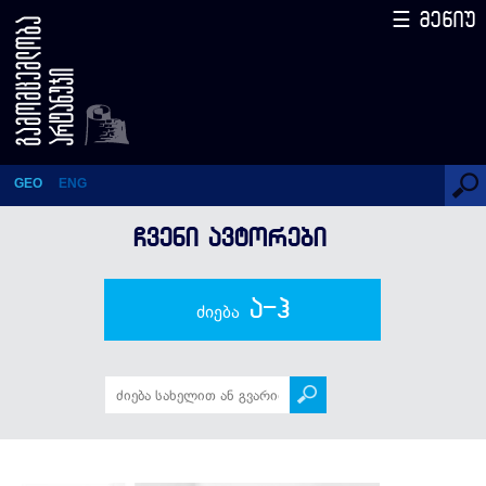
☰ მენიუ
შორენა ლებანიძე
GEO
ENG
ᲩᲕᲔᲜᲘ ᲐᲕᲢᲝᲠᲔᲑᲘ
ა-ჰ
ძიება