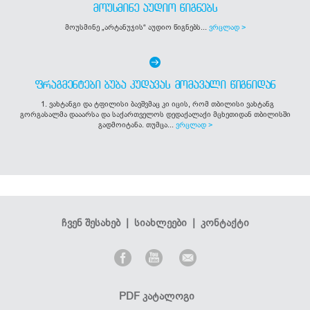
ᲛᲝᲣᲡᲛᲘᲜᲔ ᲐᲣᲓᲘᲝ ᲬᲘᲒᲜᲔᲑᲡ
მოუსმინე „არტანუჯის“ აუდიო წიგნებს...
ვრცლად >
ᲤᲠᲐᲒᲛᲔᲜᲢᲔᲑᲘ ᲑᲣᲑᲐ ᲙᲣᲓᲐᲕᲐᲡ ᲛᲝᲛᲐᲕᲐᲚᲘ ᲬᲘᲒᲜᲘᲓᲐᲜ
1. ვახტანგი და ტფილისი ბავშვმაც კი იცის, რომ თბილისი ვახტანგ
გორგასალმა დააარსა და საქართველოს დედაქალაქი მცხეთიდან თბილისში
გადმოიტანა. თუმცა...
ვრცლად >
ჩვენ შესახებ
|
სიახლეები
|
კონტაქტი
PDF კატალოგი