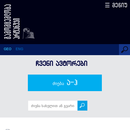
☰ მენიუ
იგორ კეკელია
GEO
ENG
ᲩᲕᲔᲜᲘ ᲐᲕᲢᲝᲠᲔᲑᲘ
ა-ჰ
ძიება