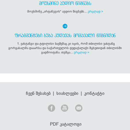
ᲛᲝᲣᲡᲛᲘᲜᲔ ᲐᲣᲓᲘᲝ ᲬᲘᲒᲜᲔᲑᲡ
მოუსმინე „არტანუჯის“ აუდიო წიგნებს...
ვრცლად >
ᲤᲠᲐᲒᲛᲔᲜᲢᲔᲑᲘ ᲑᲣᲑᲐ ᲙᲣᲓᲐᲕᲐᲡ ᲛᲝᲛᲐᲕᲐᲚᲘ ᲬᲘᲒᲜᲘᲓᲐᲜ
1. ვახტანგი და ტფილისი ბავშვმაც კი იცის, რომ თბილისი ვახტანგ
გორგასალმა დააარსა და საქართველოს დედაქალაქი მცხეთიდან თბილისში
გადმოიტანა. თუმცა...
ვრცლად >
ჩვენ შესახებ
|
სიახლეები
|
კონტაქტი
PDF კატალოგი