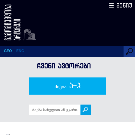
☰ მენიუ
ქეთევან დიღმელაშვილი
GEO
ENG
ᲩᲕᲔᲜᲘ ᲐᲕᲢᲝᲠᲔᲑᲘ
ა-ჰ
ძიება