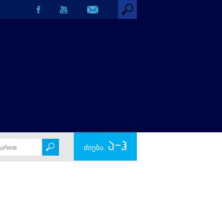
ა-ჰ
ძიება