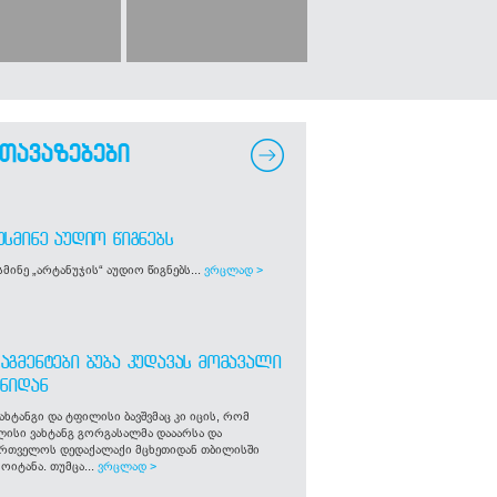
თავაზებები
ᲣᲡᲛᲘᲜᲔ ᲐᲣᲓᲘᲝ ᲬᲘᲒᲜᲔᲑᲡ
მინე „არტანუჯის“ აუდიო წიგნებს...
ვრცლად >
ᲐᲒᲛᲔᲜᲢᲔᲑᲘ ᲑᲣᲑᲐ ᲙᲣᲓᲐᲕᲐᲡ ᲛᲝᲛᲐᲕᲐᲚᲘ
ᲒᲜᲘᲓᲐᲜ
ახტანგი და ტფილისი ბავშვმაც კი იცის, რომ
ლისი ვახტანგ გორგასალმა დააარსა და
ართველოს დედაქალაქი მცხეთიდან თბილისში
ოიტანა. თუმცა...
ვრცლად >