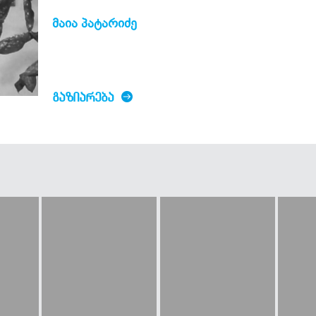
მაია პატარიძე
ᲒᲐᲖᲘᲐᲠᲔᲑᲐ