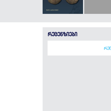
რეცენზიები
ᲠᲔᲪ