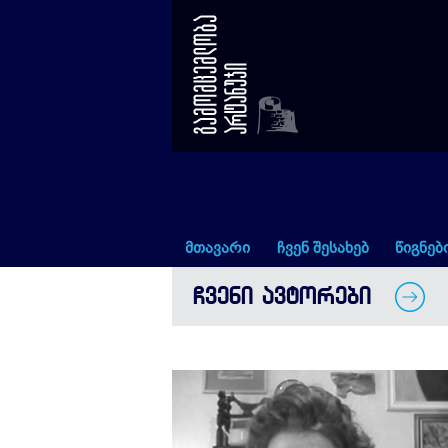
მაია პატარიძე
მთავარი
ჩვენ შესახებ
წიგნებ
ᲩᲕᲔᲜᲘ ᲐᲕᲢᲝᲠᲔᲑᲘ