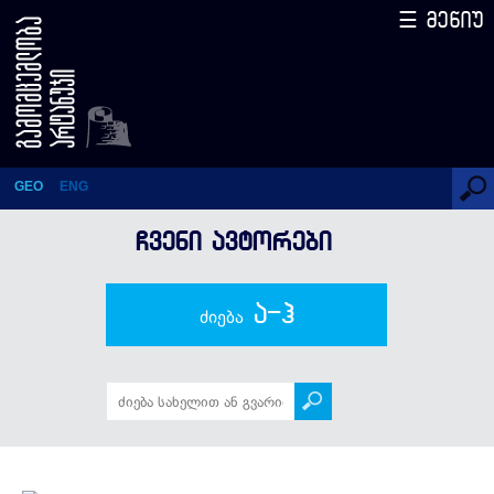
☰ მენიუ
ნუგეშა გაგნიძე
GEO
ENG
ᲩᲕᲔᲜᲘ ᲐᲕᲢᲝᲠᲔᲑᲘ
ა-ჰ
ძიება