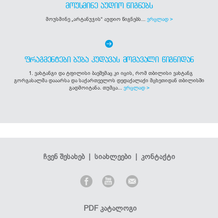
ᲛᲝᲣᲡᲛᲘᲜᲔ ᲐᲣᲓᲘᲝ ᲬᲘᲒᲜᲔᲑᲡ
მოუსმინე „არტანუჯის“ აუდიო წიგნებს...
ვრცლად >
ᲤᲠᲐᲒᲛᲔᲜᲢᲔᲑᲘ ᲑᲣᲑᲐ ᲙᲣᲓᲐᲕᲐᲡ ᲛᲝᲛᲐᲕᲐᲚᲘ ᲬᲘᲒᲜᲘᲓᲐᲜ
1. ვახტანგი და ტფილისი ბავშვმაც კი იცის, რომ თბილისი ვახტანგ
გორგასალმა დააარსა და საქართველოს დედაქალაქი მცხეთიდან თბილისში
გადმოიტანა. თუმცა...
ვრცლად >
ჩვენ შესახებ
|
სიახლეები
|
კონტაქტი
PDF კატალოგი