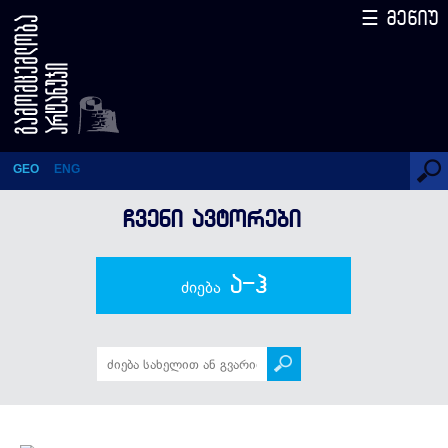
☰ მენიუ
სტეფან ბურნაშევი
GEO
ENG
ᲩᲕᲔᲜᲘ ᲐᲕᲢᲝᲠᲔᲑᲘ
ა-ჰ
ძიება