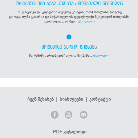
ᲤᲠᲐᲒᲛᲔᲜᲢᲔᲑᲘ ᲑᲣᲑᲐ ᲙᲣᲓᲐᲕᲐᲡ ᲛᲝᲛᲐᲕᲐᲚᲘ ᲬᲘᲒᲜᲘᲓᲐᲜ
1. ვახტანგი და ტფილისი ბავშვმაც კი იცის, რომ თბილისი ვახტანგ
გორგასალმა დააარსა და საქართველოს დედაქალაქი მცხეთიდან თბილისში
გადმოიტანა. თუმცა...
ვრცლად >
ᲛᲝᲣᲡᲛᲘᲜᲔ ᲐᲣᲓᲘᲝ ᲬᲘᲒᲜᲔᲑᲡ
მოუსმინე „არტანუჯის“ აუდიო წიგნებს...
ვრცლად >
ჩვენ შესახებ
|
სიახლეები
|
კონტაქტი
PDF კატალოგი