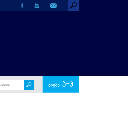
ა-ჰ
ძიება