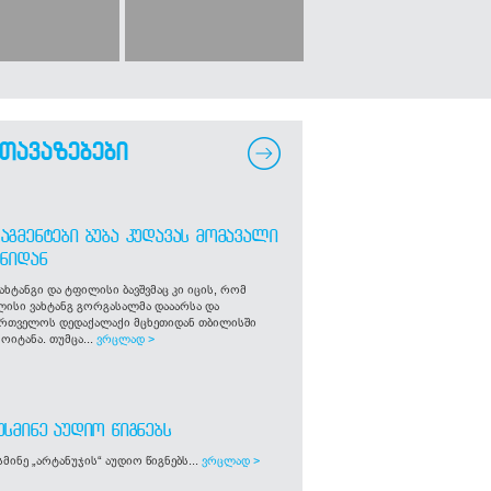
თავაზებები
ᲐᲒᲛᲔᲜᲢᲔᲑᲘ ᲑᲣᲑᲐ ᲙᲣᲓᲐᲕᲐᲡ ᲛᲝᲛᲐᲕᲐᲚᲘ
ᲒᲜᲘᲓᲐᲜ
ახტანგი და ტფილისი ბავშვმაც კი იცის, რომ
ლისი ვახტანგ გორგასალმა დააარსა და
ართველოს დედაქალაქი მცხეთიდან თბილისში
ოიტანა. თუმცა...
ვრცლად >
ᲣᲡᲛᲘᲜᲔ ᲐᲣᲓᲘᲝ ᲬᲘᲒᲜᲔᲑᲡ
მინე „არტანუჯის“ აუდიო წიგნებს...
ვრცლად >