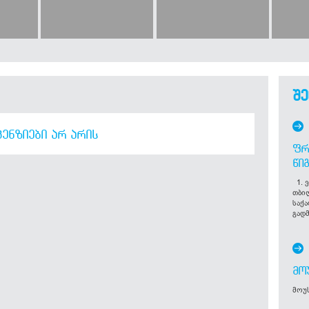
შე
ᲔᲜᲖᲘᲔᲑᲘ ᲐᲠ ᲐᲠᲘᲡ
ᲤᲠ
ᲬᲘ
1. ვ
თბი
საქ
გადმ
ᲛᲝ
მოუს