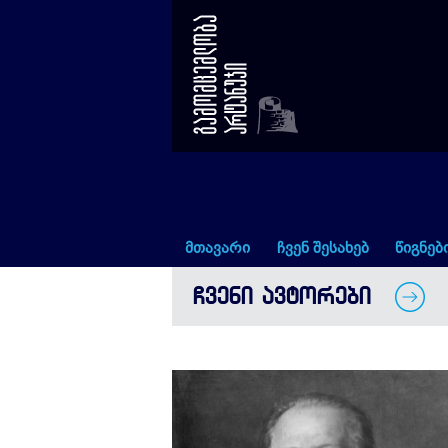
თეოდორ ფონტანე
მთავარი
ჩვენ შესახებ
წიგნებ
ᲩᲕᲔᲜᲘ ᲐᲕᲢᲝᲠᲔᲑᲘ