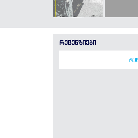
რეცენზიები
ᲠᲔᲪ