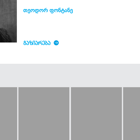
თეოდორ ფონტანე
ᲒᲐᲖᲘᲐᲠᲔᲑᲐ