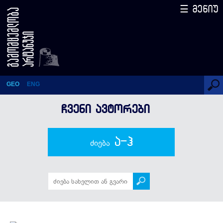
☰ მენიუ
გუსტავ რადე
GEO
ENG
ᲩᲕᲔᲜᲘ ᲐᲕᲢᲝᲠᲔᲑᲘ
ა-ჰ
ძიება