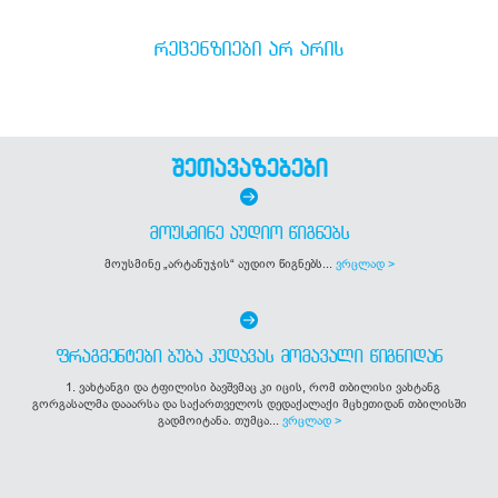
ᲠᲔᲪᲔᲜᲖᲘᲔᲑᲘ ᲐᲠ ᲐᲠᲘᲡ
შეთავაზებები
ᲛᲝᲣᲡᲛᲘᲜᲔ ᲐᲣᲓᲘᲝ ᲬᲘᲒᲜᲔᲑᲡ
მოუსმინე „არტანუჯის“ აუდიო წიგნებს...
ვრცლად >
ᲤᲠᲐᲒᲛᲔᲜᲢᲔᲑᲘ ᲑᲣᲑᲐ ᲙᲣᲓᲐᲕᲐᲡ ᲛᲝᲛᲐᲕᲐᲚᲘ ᲬᲘᲒᲜᲘᲓᲐᲜ
1. ვახტანგი და ტფილისი ბავშვმაც კი იცის, რომ თბილისი ვახტანგ
გორგასალმა დააარსა და საქართველოს დედაქალაქი მცხეთიდან თბილისში
გადმოიტანა. თუმცა...
ვრცლად >