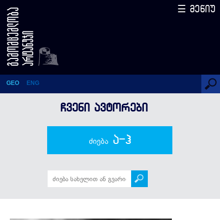
☰ მენიუ
ალექსანდრე ელისაშვილი
GEO
ENG
ᲩᲕᲔᲜᲘ ᲐᲕᲢᲝᲠᲔᲑᲘ
ა-ჰ
ძიება