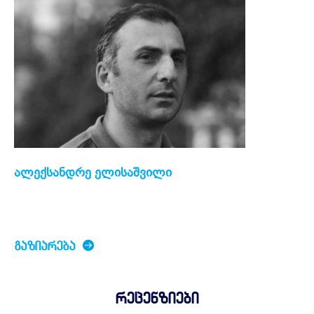
ალექსანდრე ელისაშვილი
ᲒᲐᲖᲘᲐᲠᲔᲑᲐ
რეცენზიები