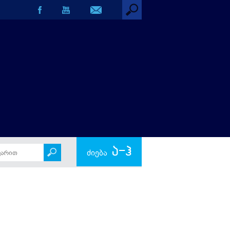
ა-ჰ
ძიება