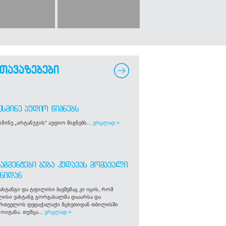
თავაზებები
ᲣᲡᲛᲘᲜᲔ ᲐᲣᲓᲘᲝ ᲬᲘᲒᲜᲔᲑᲡ
მინე „არტანუჯის“ აუდიო წიგნებს...
ვრცლად >
ᲐᲒᲛᲔᲜᲢᲔᲑᲘ ᲑᲣᲑᲐ ᲙᲣᲓᲐᲕᲐᲡ ᲛᲝᲛᲐᲕᲐᲚᲘ
ᲒᲜᲘᲓᲐᲜ
ახტანგი და ტფილისი ბავშვმაც კი იცის, რომ
ლისი ვახტანგ გორგასალმა დააარსა და
ართველოს დედაქალაქი მცხეთიდან თბილისში
ოიტანა. თუმცა...
ვრცლად >