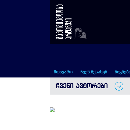
ფრიდონ საყვარელიძე
მთავარი
ჩვენ შესახებ
წიგნებ
ᲩᲕᲔᲜᲘ ᲐᲕᲢᲝᲠᲔᲑᲘ