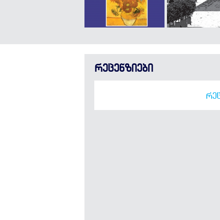
რეცენზიები
ᲠᲔᲪ