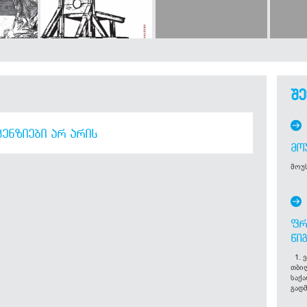
შე
ᲔᲜᲖᲘᲔᲑᲘ ᲐᲠ ᲐᲠᲘᲡ
ᲛᲝ
მოუს
ᲤᲠ
ᲬᲘ
1. ვ
თბი
საქ
გადმ