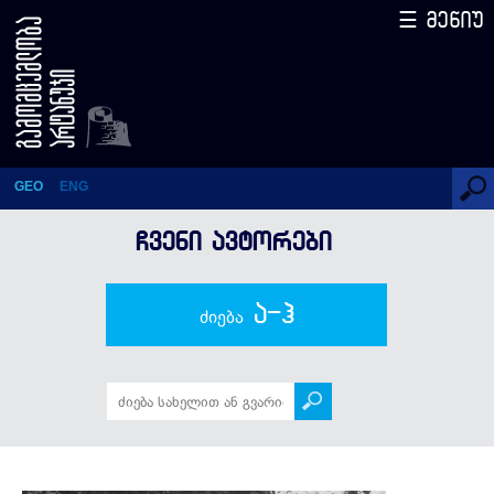
☰ მენიუ
ნიკა ხოფერია
GEO
ENG
ᲩᲕᲔᲜᲘ ᲐᲕᲢᲝᲠᲔᲑᲘ
ა-ჰ
ძიება