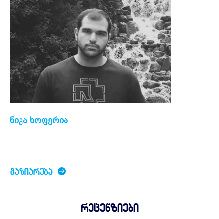
ნიკა ხოფერია
ᲒᲐᲖᲘᲐᲠᲔᲑᲐ
რეცენზიები