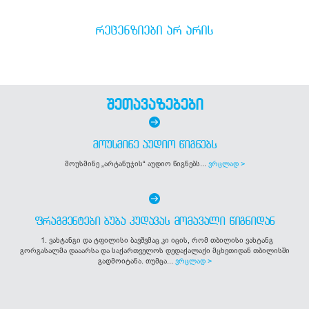
ᲠᲔᲪᲔᲜᲖᲘᲔᲑᲘ ᲐᲠ ᲐᲠᲘᲡ
შეთავაზებები
ᲛᲝᲣᲡᲛᲘᲜᲔ ᲐᲣᲓᲘᲝ ᲬᲘᲒᲜᲔᲑᲡ
მოუსმინე „არტანუჯის“ აუდიო წიგნებს...
ვრცლად >
ᲤᲠᲐᲒᲛᲔᲜᲢᲔᲑᲘ ᲑᲣᲑᲐ ᲙᲣᲓᲐᲕᲐᲡ ᲛᲝᲛᲐᲕᲐᲚᲘ ᲬᲘᲒᲜᲘᲓᲐᲜ
1. ვახტანგი და ტფილისი ბავშვმაც კი იცის, რომ თბილისი ვახტანგ
გორგასალმა დააარსა და საქართველოს დედაქალაქი მცხეთიდან თბილისში
გადმოიტანა. თუმცა...
ვრცლად >